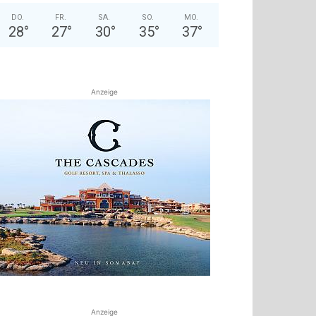
DO.
FR.
SA.
SO.
MO.
28
°
27
°
30
°
35
°
37
°
Anzeige
Anzeige