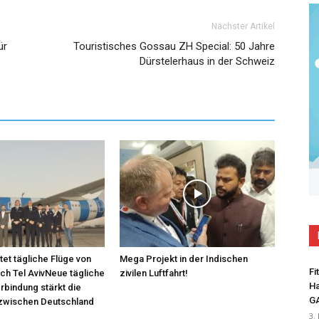
Nächster Artikel
ür
Touristisches Gossau ZH Special: 50 Jahre
Dürstelerhaus in der Schweiz
tet tägliche Flüge von
Mega Projekt in der Indischen
Fi
ach Tel AvivNeue tägliche
zivilen Luftfahrt!
Ha
bindung stärkt die
G
zwischen Deutschland
3.