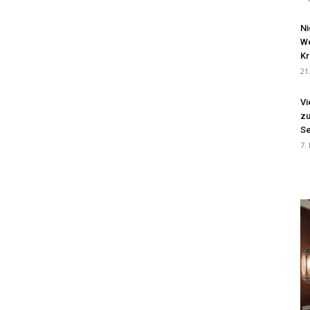
Ni
We
Kr
21
Vi
zu
Se
7.