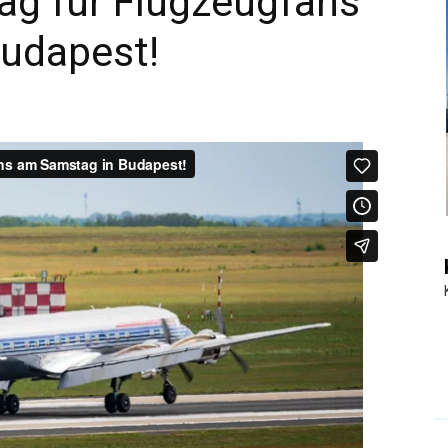
ag für Flugzeugfans
udapest!
|
Touristiknews
und
Reiseempfehlungen.