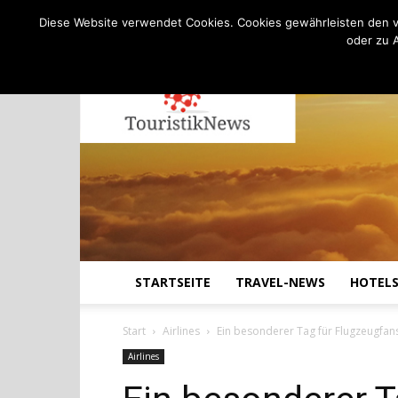
C
19.5
Donnerstag, August 6, 2026
Köln
Diese Website verwendet Cookies. Cookies gewährleisten den v
oder zu 
STARTSEITE
TRAVEL-NEWS
HOTEL
Start
Airlines
Ein besonderer Tag für Flugzeugfan
Airlines