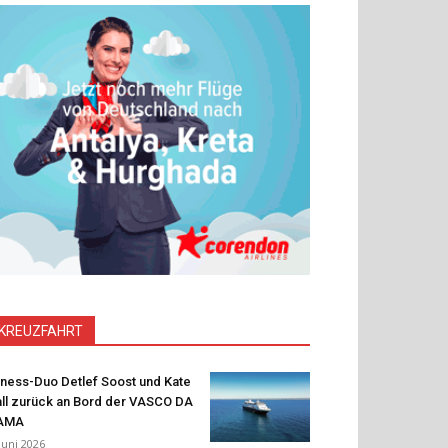
KREUZFAHRT
tness-Duo Detlef Soost und Kate
ll zurück an Bord der VASCO DA
AMA
 Juni 2026