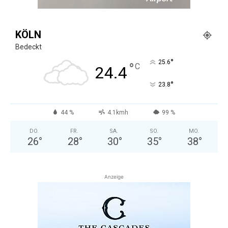
KÖLN
Bedeckt
°
25.6
°
C
24.4
°
23.8
44 %
4.1kmh
99 %
DO.
FR.
SA.
SO.
MO.
26
°
28
°
30
°
35
°
38
°
Anzeige