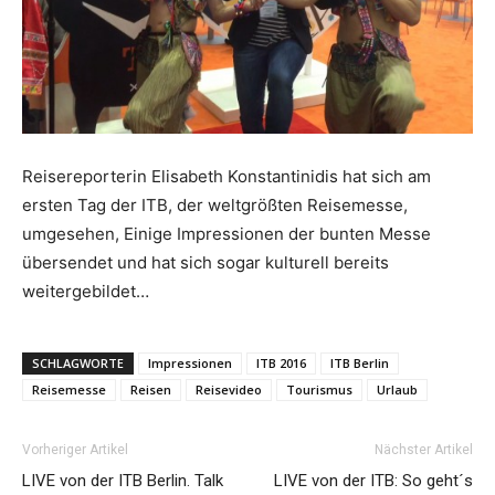
Reiseempfehlungen.
Reisereporterin Elisabeth Konstantinidis hat sich am
ersten Tag der ITB, der weltgrößten Reisemesse,
umgesehen, Einige Impressionen der bunten Messe
übersendet und hat sich sogar kulturell bereits
weitergebildet…
SCHLAGWORTE
Impressionen
ITB 2016
ITB Berlin
Reisemesse
Reisen
Reisevideo
Tourismus
Urlaub
Vorheriger Artikel
Nächster Artikel
LIVE von der ITB Berlin. Talk
LIVE von der ITB: So geht´s