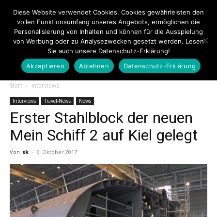
Diese Website verwendet Cookies. Cookies gewährleisten den
vollen Funktionsumfang unseres Angebots, ermöglichen die
Personalisierung von Inhalten und können für die Ausspielung
von Werbung oder zu Analysezwecken gesetzt werden. Lesen
Sie auch unsere Datenschutz-Erklärung!
Akzeptieren
Ablehnen
Datenschutz-Erklärung
Touristiknews.de
Start
Interviews
Interviews
Travel-News
News
Erster Stahlblock der neuen
|
Mein Schiff 2 auf Kiel gelegt
Von
sk
-
6. Oktober 2017
Touristiknews
und