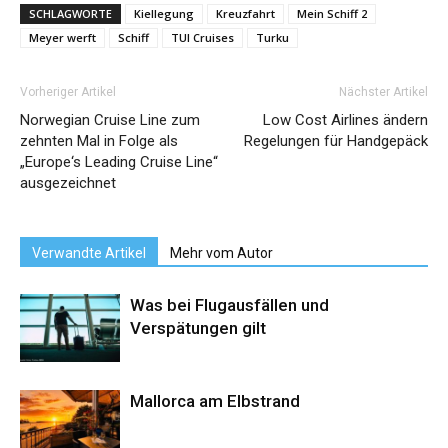
SCHLAGWORTE
Kiellegung
Kreuzfahrt
Mein Schiff 2
Meyer werft
Schiff
TUI Cruises
Turku
Vorheriger Artikel
Nächster Artikel
Norwegian Cruise Line zum
Low Cost Airlines ändern
zehnten Mal in Folge als
Regelungen für Handgepäck
„Europe‘s Leading Cruise Line“
ausgezeichnet
Verwandte Artikel
Mehr vom Autor
Was bei Flugausfällen und
Verspätungen gilt
Mallorca am Elbstrand