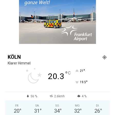
KÖLN
Klarer Himmel
°
21
°
C
20.3
°
19.5
56 %
2.6kmh
4 %
FR.
SA.
SO.
MO.
DI.
20
°
31
°
34
°
32
°
26
°