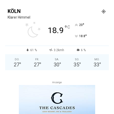
KÖLN
Klarer Himmel
°
20
°
C
18.9
°
18.8
61 %
3.2kmh
6 %
DO.
FR.
SA.
SO.
MO.
27
°
27
°
30
°
35
°
33
°
Anzeige