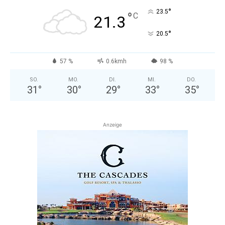
°
23.5
°
C
21.3
°
20.5
57 %
0.6kmh
98 %
SO.
MO.
DI.
MI.
DO.
31
°
30
°
29
°
33
°
35
°
Anzeige