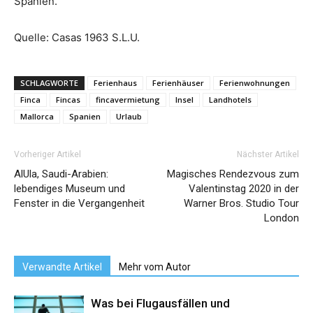
Spanien.
Quelle: Casas 1963 S.L.U.
SCHLAGWORTE
Ferienhaus
Ferienhäuser
Ferienwohnungen
Finca
Fincas
fincavermietung
Insel
Landhotels
Mallorca
Spanien
Urlaub
Vorheriger Artikel
Nächster Artikel
AlUla, Saudi-Arabien:
Magisches Rendezvous zum
lebendiges Museum und
Valentinstag 2020 in der
Fenster in die Vergangenheit
Warner Bros. Studio Tour
London
Verwandte Artikel
Mehr vom Autor
Was bei Flugausfällen und