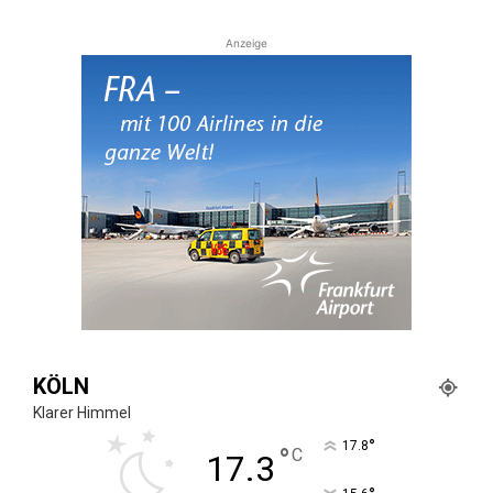
Anzeige
KÖLN
Klarer Himmel
°
17.8
°
C
17.3