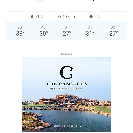
°
15.6
71 %
1.8kmh
2 %
SO.
MO.
DI.
MI.
DO.
33
°
30
°
27
°
31
°
27
°
Anzeige