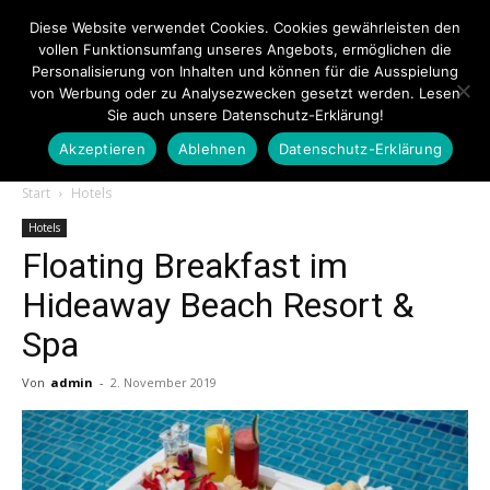
Diese Website verwendet Cookies. Cookies gewährleisten den
vollen Funktionsumfang unseres Angebots, ermöglichen die
Personalisierung von Inhalten und können für die Ausspielung
von Werbung oder zu Analysezwecken gesetzt werden. Lesen
Sie auch unsere Datenschutz-Erklärung!
Akzeptieren
Ablehnen
Datenschutz-Erklärung
Touristiknews.de
Start
Hotels
Hotels
Floating Breakfast im
|
Hideaway Beach Resort &
Spa
Touristiknews
Von
admin
-
2. November 2019
und