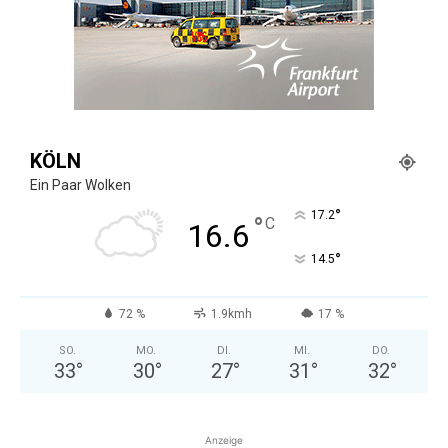
KÖLN
Ein Paar Wolken
°
17.2
°
C
16.6
°
14.5
72 %
1.9kmh
17 %
SO.
MO.
DI.
MI.
DO.
33
°
30
°
27
°
31
°
32
°
Anzeige