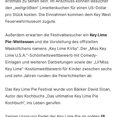
erstmals zu sehen sein. Im Anschluss können Besucher
den „weltgrößten“ Limettenkuchen für einen US-Dollar
pro Stück kosten. Die Einnahmen kommen dem Key West
Feuerwehrmuseum zugute.
Außerdem erwarten die Festivalbesucher ein
Key Lime
Pie-Wettessen
und die Vorstellung des offiziellen
Maskottchens namens „Key Lime Kirby“. Der „Miss Key
Lime U.S.A.“-Schönheitswettbewerb mit Comedy-
Einlagen und weiteren Darbietungen sowie der „Lil’Miss
Key Lime“-Kostümwettbewerb für Kinder zwischen sechs
und zehn Jahren runden die Feierlichkeiten ab.
Das Key Lime Pie Festival wurde von Bäcker David Sloan,
Autor des Kochbuchs „Das ultimative Key Lime Pie
Kochbuch“, ins Leben gerufen.
Seinen Ursprung findet der Key Lime Pie im späten
18.