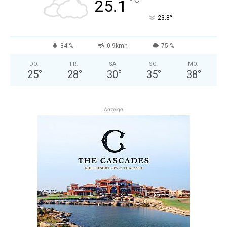
°
25.1
°
23.8
34 %
0.9kmh
75 %
DO.
FR.
SA.
SO.
MO.
25
°
28
°
30
°
35
°
38
°
Anzeige