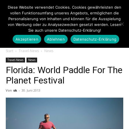
Diese Website verwendet Cookies. Cookies gewährleisten den
vollen Funktionsumfang unseres Angebots, ermöglichen die
Personalisierung von Inhalten und können für die Ausspielung
von Werbung oder zu Analysezwecken gesetzt werden. Lesen
Sie auch unsere Datenschutz-Erklärung!
Akzeptieren
Ablehnen
Datenschutz-Erklärung
Touristiknews.de
Start
Travel-News
News
Travel-News
News
Florida: World Paddle For The
|
Planet Festival
Von
sk
-
30. Juni 2013
Touristiknews
und