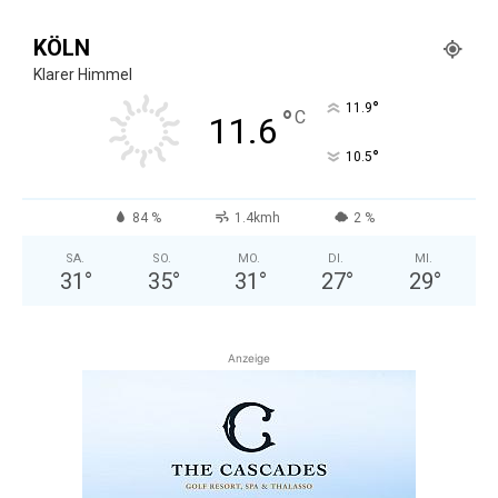
KÖLN
Klarer Himmel
°
11.9
°
C
11.6
°
10.5
84 %
1.4kmh
2 %
SA.
SO.
MO.
DI.
MI.
31
°
35
°
31
°
27
°
29
°
Anzeige