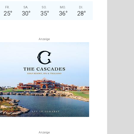
FR.
SA.
SO.
MO.
DI.
25
°
30
°
35
°
36
°
28
°
Anzeige
Anzeige