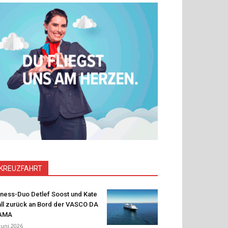
KREUZFAHRT
tness-Duo Detlef Soost und Kate
ll zurück an Bord der VASCO DA
AMA
 Juni 2026