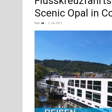
Flusskreuzfahrts
Scenic Opal in C
Von
sk
-
2. Juli 2015