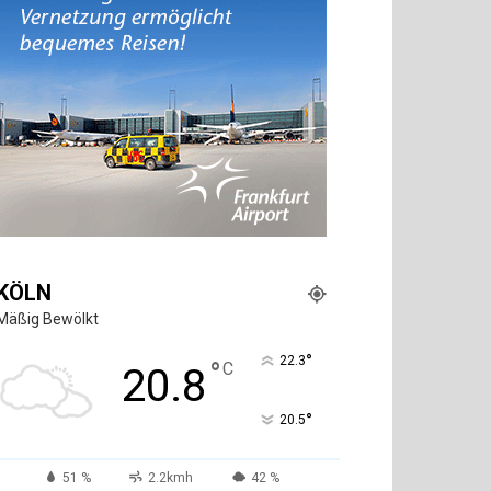
KÖLN
Mäßig Bewölkt
°
22.3
°
C
20.8
°
20.5
51 %
2.2kmh
42 %