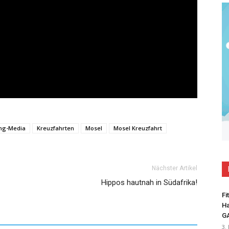
ing-Media
Kreuzfahrten
Mosel
Mosel Kreuzfahrt
Nächster Artikel
Hippos hautnah in Südafrika!
Fi
Ha
G
3.