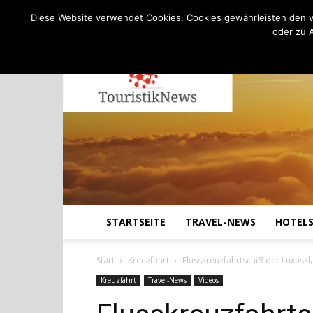
C
20.8
Freitag, August 7, 2026
Köln
Diese Website verwendet Cookies. Cookies gewährleisten den v
oder zu 
STARTSEITE
TRAVEL-NEWS
HOTEL
Start
Kreuzfahrt
Flusskreuzfahrtschiff der Luxusk
Kreuzfahrt
Travel-News
Videos