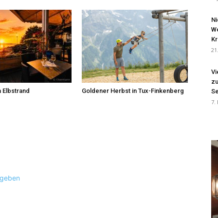
Ni
We
Kr
21
Vi
zu
 Elbstrand
Goldener Herbst in Tux-Finkenberg
Se
7.
ugeben