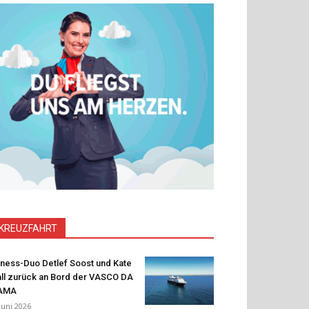
KREUZFAHRT
tness-Duo Detlef Soost und Kate
ll zurück an Bord der VASCO DA
AMA
 Juni 2026