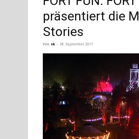
FORT FUN: FORT 
präsentiert die M
Stories
Von
sk
-
28. September 2017