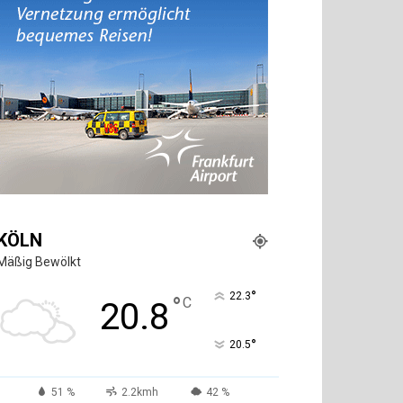
KÖLN
Mäßig Bewölkt
°
22.3
°
C
20.8
°
20.5
51 %
2.2kmh
42 %