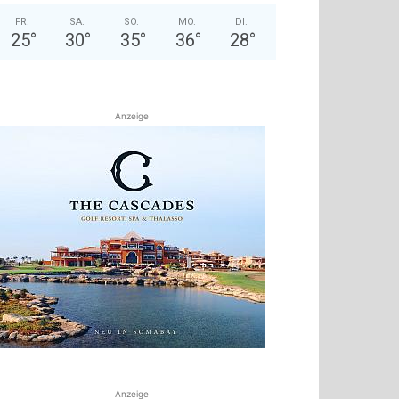
FR.
SA.
SO.
MO.
DI.
25
°
30
°
35
°
36
°
28
°
Anzeige
Anzeige