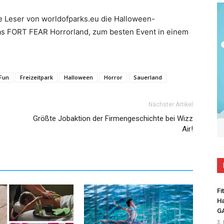
ie Leser von worldofparks.eu die Halloween-
as FORT FEAR Horrorland, zum besten Event in einem
 Fun
Freizeitpark
Halloween
Horror
Sauerland
Nächster Artikel
Größte Jobaktion der Firmengeschichte bei Wizz
Air!
Fi
Ha
G
3.