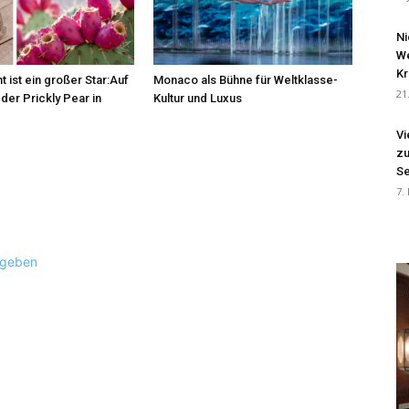
Ni
We
Kr
t ist ein großer Star:Auf
Monaco als Bühne für Weltklasse-
21
der Prickly Pear in
Kultur und Luxus
Vi
zu
Se
7.
ugeben