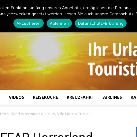
ollen Funktionsumfang unseres Angebots, ermöglichen die Personalisi
Analysezwecken gesetzt werden. Lesen Sie auch unsere Datenschutz-E
Akzeptieren
Ablehnen
Datenschutz-Erklärung
S
VIDEOS
REISEKÜCHE
KREUZFAHRT
AIRLINES
RA
Touristiknews.de
orrorland präsentiert die Misty Ville Horror Stories