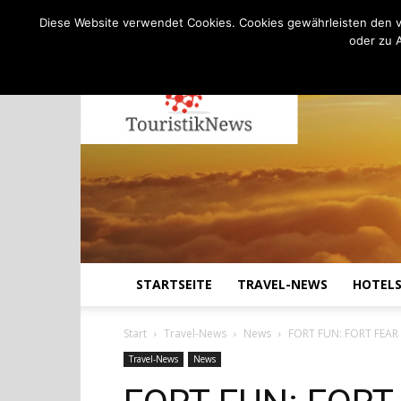
C
20.8
Freitag, August 7, 2026
Köln
Diese Website verwendet Cookies. Cookies gewährleisten den v
oder zu 
STARTSEITE
TRAVEL-NEWS
HOTEL
Start
Travel-News
News
FORT FUN: FORT FEAR H
Travel-News
News