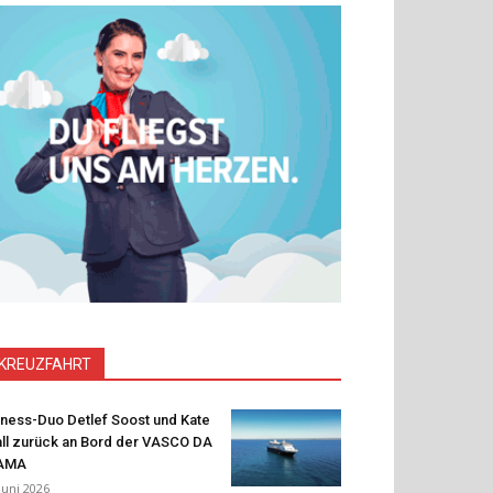
KREUZFAHRT
tness-Duo Detlef Soost und Kate
ll zurück an Bord der VASCO DA
AMA
 Juni 2026