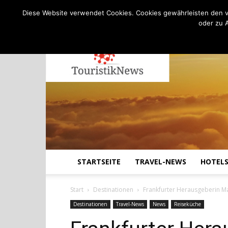
C
22.8
Freitag, August 7, 2026
Köln
Diese Website verwendet Cookies. Cookies gewährleisten den v
oder zu 
STARTSEITE
TRAVEL-NEWS
HOTEL
Start
Destinationen
Frankfurter Herausgeberin M
Destinationen
Travel-News
News
Reiseküche