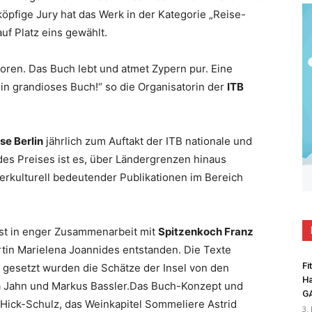
köpfige Jury hat das Werk in der Kategorie „Reise-
uf Platz eins gewählt.
oren. Das Buch lebt und atmet Zypern pur. Eine
n grandioses Buch!“ so die Organisatorin der
ITB
e Berlin
jährlich zum Auftakt der ITB nationale und
 des Preises ist es, über Ländergrenzen hinaus
erkulturell bedeutender Publikationen im Bereich
st in enger Zusammenarbeit mit
Spitzenkoch Franz
rtin Marielena Joannides entstanden. Die Texte
Fi
d gesetzt wurden die Schätze der Insel von den
Ha
ja Jahn und Markus Bassler.Das Buch-Konzept und
G
 Hick-Schulz, das Weinkapitel Sommeliere Astrid
3.