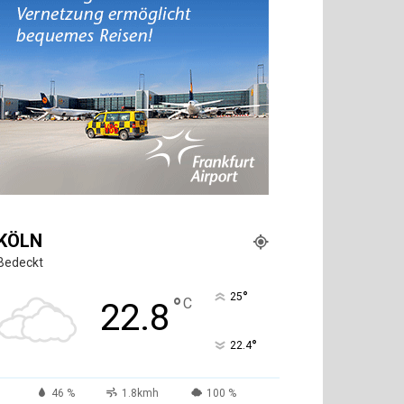
KÖLN
Bedeckt
°
25
°
C
22.8
°
22.4
46 %
1.8kmh
100 %