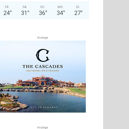
FR.
SA.
SO.
MO.
DI.
24
°
31
°
36
°
34
°
27
°
Anzeige
Anzeige