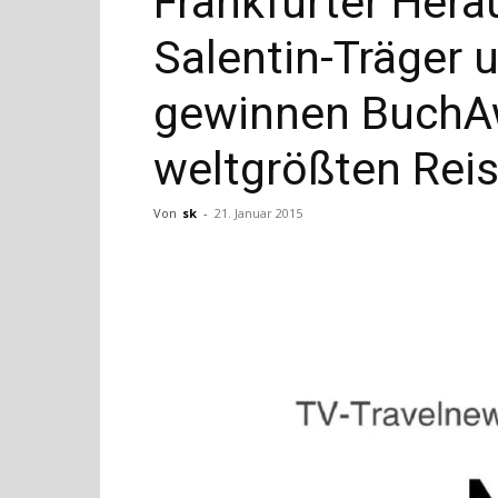
Frankfurter Her
Salentin-Träger 
gewinnen BuchA
weltgrößten Rei
Von
sk
-
21. Januar 2015