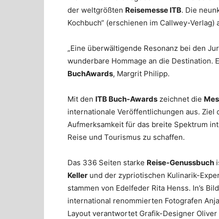
der weltgrößten
Reisemesse ITB
. Die neun
Kochbuch“ (erschienen im Callwey-Verlag) a
„Eine überwältigende Resonanz bei den Jur
wunderbare Hommage an die Destination. Ei
BuchAwards
, Margrit Philipp.
Mit den
ITB Buch-Awards
zeichnet die
Mess
internationale Veröffentlichungen aus. Ziel
Aufmerksamkeit für das breite Spektrum int
Reise und Tourismus zu schaffen.
Das 336 Seiten starke
Reise-Genussbuch
i
Keller
und der zypriotischen Kulinarik-Expe
stammen von Edelfeder Rita Henss. In’s Bil
international renommierten Fotografen An
Layout verantwortet Grafik-Designer Oliver