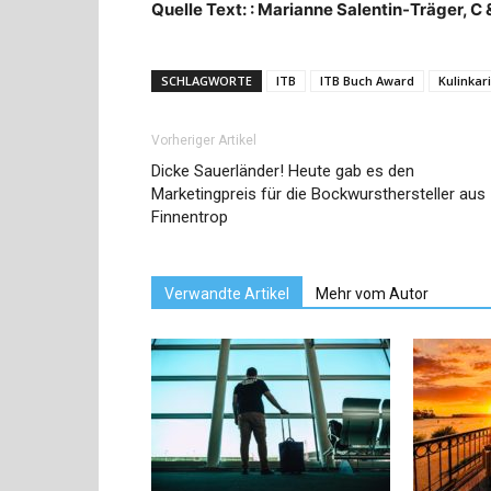
Quelle Text: : Marianne Salentin-Träger, 
SCHLAGWORTE
ITB
ITB Buch Award
Kulinkar
Vorheriger Artikel
Dicke Sauerländer! Heute gab es den
Marketingpreis für die Bockwursthersteller aus
Finnentrop
Verwandte Artikel
Mehr vom Autor