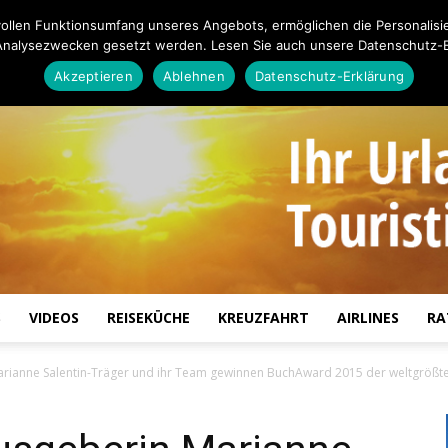
ollen Funktionsumfang unseres Angebots, ermöglichen die Personalisi
Analysezwecken gesetzt werden. Lesen Sie auch unsere Datenschutz-E
Akzeptieren
Ablehnen
Datenschutz-Erklärung
S
VIDEOS
REISEKÜCHE
KREUZFAHRT
AIRLINES
RA
Touristiknews.de
arianne Salentin-Träger und ihr Team gewinnen BuchAward 2015 der weltgrößte