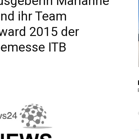
ausgeberin Marianne
und ihr Team
|
ward 2015 der
semesse ITB
Touristiknews
und
Reiseempfehlungen.