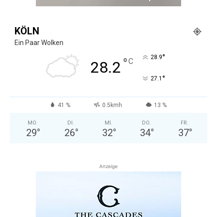
KÖLN
Ein Paar Wolken
°
28.9
°
C
28.2
°
27.1
41 %
0.5kmh
13 %
MO.
DI.
MI.
DO.
FR.
29
°
26
°
32
°
34
°
37
°
Anzeige