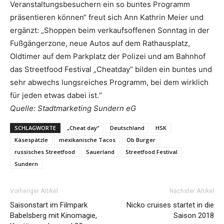
Veranstaltungsbesuchern ein so buntes Programm
präsentieren können“ freut sich Ann Kathrin Meier und
ergänzt: „Shoppen beim verkaufsoffenen Sonntag in der
Fußgängerzone, neue Autos auf dem Rathausplatz,
Oldtimer auf dem Parkplatz der Polizei und am Bahnhof
das Streetfood Festival „Cheatday“ bilden ein buntes und
sehr abwechs lungsreiches Programm, bei dem wirklich
für jeden etwas dabei ist.“
Quelle: Stadtmarketing Sundern eG
SCHLAGWORTE
„Cheat day“
Deutschland
HSK
Käsespätzle
mexikanische Tacos
Ob Burger
russisches Streetfood
Sauerland
Streetfood Festival
Sundern
Vorheriger Artikel
Nächster Artikel
Saisonstart im Filmpark
Nicko cruises startet in die
Babelsberg mit Kinomagie,
Saison 2018