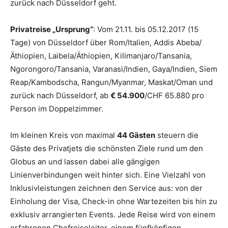
zurück nach Düsseldorf geht.
Privatreise „Ursprung“
: Vom 21.11. bis 05.12.2017 (15
Tage) von Düsseldorf über Rom/Italien, Addis Abeba/
Äthiopien, Laibela/Äthiopien, Kilimanjaro/Tansania,
Ngorongoro/Tansania, Varanasi/Indien, Gaya/Indien, Siem
Reap/Kambodscha, Rangun/Myanmar, Maskat/Oman und
zurück nach Düsseldorf, ab
€ 54.900
/CHF 65.880 pro
Person im Doppelzimmer.
Im kleinen Kreis von maximal
44 Gästen
steuern die
Gäste des Privatjets die schönsten Ziele rund um den
Globus an und lassen dabei alle gängigen
Linienverbindungen weit hinter sich. Eine Vielzahl von
Inklusivleistungen zeichnen den Service aus: von der
Einholung der Visa, Check-in ohne Wartezeiten bis hin zu
exklusiv arrangierten Events. Jede Reise wird von einem
erfahrenen Chefreiseleiter, einem fünfköpfigen