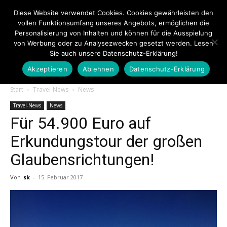
Diese Website verwendet Cookies. Cookies gewährleisten den
vollen Funktionsumfang unseres Angebots, ermöglichen die
Personalisierung von Inhalten und können für die Ausspielung
von Werbung oder zu Analysezwecken gesetzt werden. Lesen
Sie auch unsere Datenschutz-Erklärung!
Akzeptieren
Ablehnen
Datenschutz-Erklärung
Touristiknews.de
Start
Travel-News
News
Travel-News
News
Für 54.900 Euro auf
|
Erkundungstour der großen
Glaubensrichtungen!
Touristiknews
Von
sk
-
15. Februar 2017
und