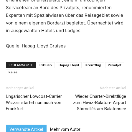
Serviceteam an Bord des Privatjets, renommierten
Experten mit Spezialwissen über das Reisegebiet sowie
von einem eigenen Bordarzt begleitet. Übernachtet wird
in ausgewählten Hotels und Lodges.
Quelle: Hapag-Lloyd Cruises
SCHLAGWORTE
Exklusiv
Hapag Lloyd
Kreuzflug
Privatjet
Reise
Vorheriger Artikel
Nächster Artikel
Ungarischer Lowcost-Carrier
Wieder Charter-Direktflüge
Wizzair startet nun auch von
zum Hévíz-Balaton- Airport
Frankfurt
Sármellék am Balatonsee
Verwandte Artikel
Mehr vom Autor