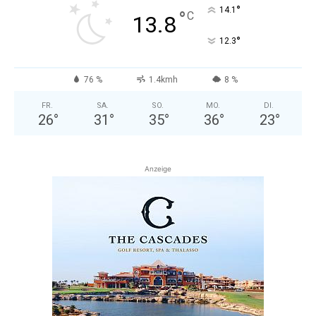
°
14.1
°
C
13.8
°
12.3
76 %
1.4kmh
8 %
FR.
SA.
SO.
MO.
DI.
26
°
31
°
35
°
36
°
23
°
Anzeige