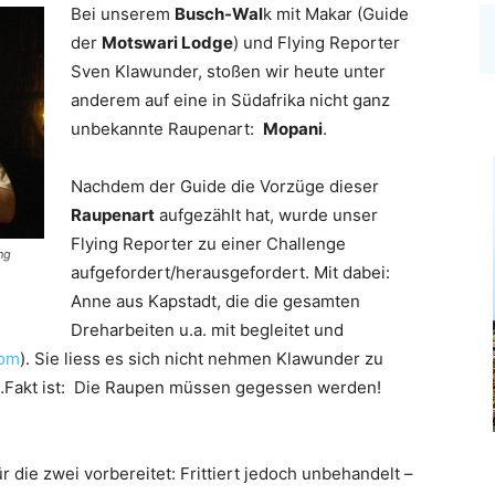
Bei unserem
Busch-Wal
k mit Makar (Guide
der
Motswari Lodge
) und Flying Reporter
Sven Klawunder, stoßen wir heute unter
anderem auf eine in Südafrika nicht ganz
unbekannte Raupenart:
Mopani
.
Nachdem der Guide die Vorzüge dieser
Raupenart
aufgezählt hat, wurde unser
Flying Reporter zu einer Challenge
ng
aufgefordert/herausgefordert. Mit dabei:
Anne aus Kapstadt, die die gesamten
Dreharbeiten u.a. mit begleitet und
com
). Sie liess es sich nicht nehmen Klawunder zu
…Fakt ist: Die Raupen müssen gegessen werden!
r die zwei vorbereitet: Frittiert jedoch unbehandelt –