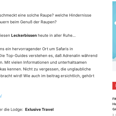
!
 schmeckt eine solche Raupe? welche Hindernisse
lauern beim Genuß der Raupen?
diesen
Leckerbissen
heute in aller Ruhe…
ens ein hervorragender Ort um Safaris in
 Die Top-Guides verstehen es, daß Adrenalin während
n. Mit vielen Informationen und unterhaltsamen
kas kennen. Nicht zu vergessen, die unglaubliche
racht wird! Wie auch im beitrag ersichtlich, gehört
/
Fi
Ha
er die Lodge:
Exlusive Travel
G
3.