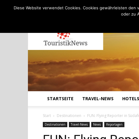
C
17.3
Freitag, August 7, 2026
Köln
Diese Website verwendet Cookies. Cookies gewährleisten den v
oder zu 
STARTSEITE
TRAVEL-NEWS
HOTEL
Start
Destinationen
FUN: Flying Reporter in Süda
Destinationen
Travel-News
News
Reportagen