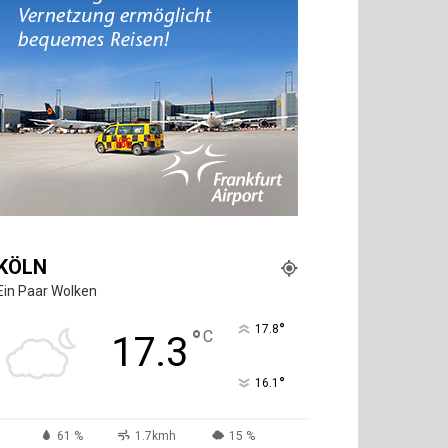
KÖLN
Ein Paar Wolken
°
17.8
°
C
17.3
°
16.1
61 %
1.7kmh
15 %