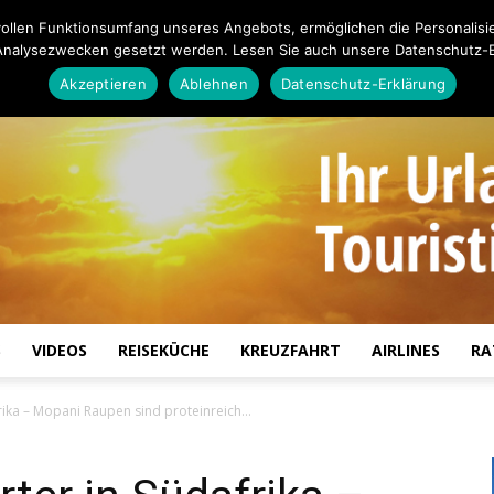
ollen Funktionsumfang unseres Angebots, ermöglichen die Personalisi
Analysezwecken gesetzt werden. Lesen Sie auch unsere Datenschutz-E
Akzeptieren
Ablehnen
Datenschutz-Erklärung
S
VIDEOS
REISEKÜCHE
KREUZFAHRT
AIRLINES
RA
Touristiknews.de
frika – Mopani Raupen sind proteinreich…