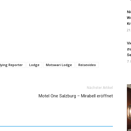
Ni
We
Kr
21
Vi
zu
Se
7.
lying Reporter
Lodge
Motswari Lodge
Reisevideo
Nächster Artikel
Motel One Salzburg – Mirabell eröffnet