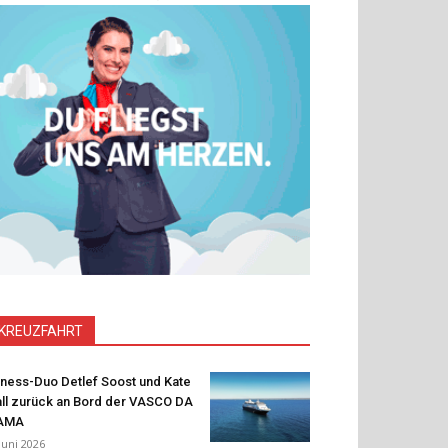
KREUZFAHRT
tness-Duo Detlef Soost und Kate
ll zurück an Bord der VASCO DA
AMA
 Juni 2026