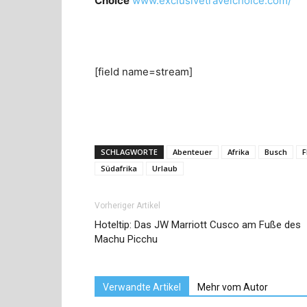
Choice
www.exclusivetravelchoice.com/
[field name=stream]
SCHLAGWORTE
Abenteuer
Afrika
Busch
F
Südafrika
Urlaub
Vorheriger Artikel
Hoteltip: Das JW Marriott Cusco am Fuße des
Machu Picchu
Verwandte Artikel
Mehr vom Autor