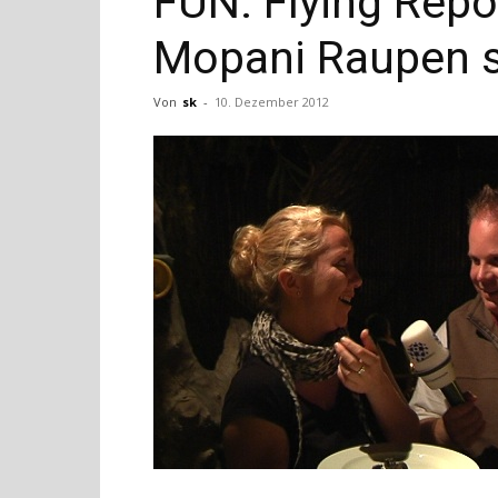
FUN: Flying Repo
Mopani Raupen s
Von
sk
-
10. Dezember 2012