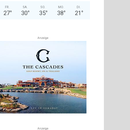
FR.
SA.
SO.
MO.
DI.
27
°
30
°
35
°
38
°
21
°
Anzeige
Anzeige