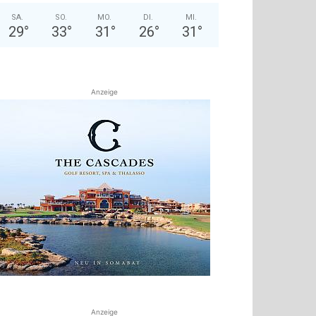
SA.
SO.
MO.
DI.
MI.
29
°
33
°
31
°
26
°
31
°
Anzeige
Anzeige