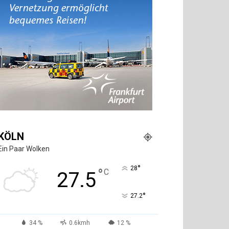
KÖLN
Ein Paar Wolken
°
28
°
C
27.5
°
27.2
34 %
0.6kmh
12 %