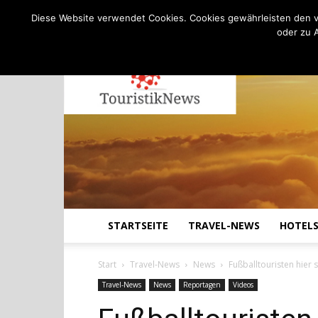
C
27.5
Samstag, August 8, 2026
Köln
Diese Website verwendet Cookies. Cookies gewährleisten den v
oder zu 
STARTSEITE
TRAVEL-NEWS
HOTEL
Start
Travel-News
News
Fußballtouristen hier 
Travel-News
News
Reportagen
Videos