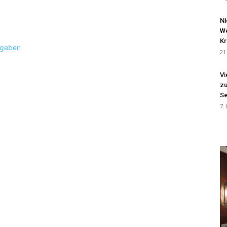
Ni
We
Kr
ugeben
21
Vi
zu
Se
7.