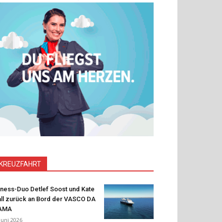
KREUZFAHRT
tness-Duo Detlef Soost und Kate
ll zurück an Bord der VASCO DA
AMA
 Juni 2026