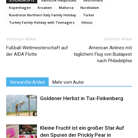
SCHLAGWORTE
dänische Hauptstadt
Geschmack
Kopenhagen
Kroatien
Mallorca
Norditalien
Rundreise Northern Italy Family Holiday
Türkei
Turkey Family Holiday with Teenagers
Vilnius
Vorheriger Artikel
Nächster Artikel
Fußball-Weltmeisterschaft auf
American Airlines mit
der AIDA Flotte
täglichem Flug von Budapest
nach Philadelphia
Verwandte Artikel
Mehr vom Autor
Goldener Herbst in Tux-Finkenberg
Kleine Frucht ist ein großer Star:Auf
den Spuren der Prickly Pear in