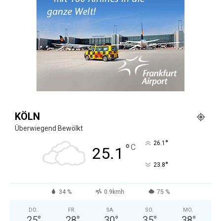
KÖLN
Überwiegend Bewölkt
°
26.1
°
C
25.1
°
23.8
34 %
0.9kmh
75 %
DO.
FR.
SA.
SO.
MO.
25
°
28
°
30
°
35
°
38
°