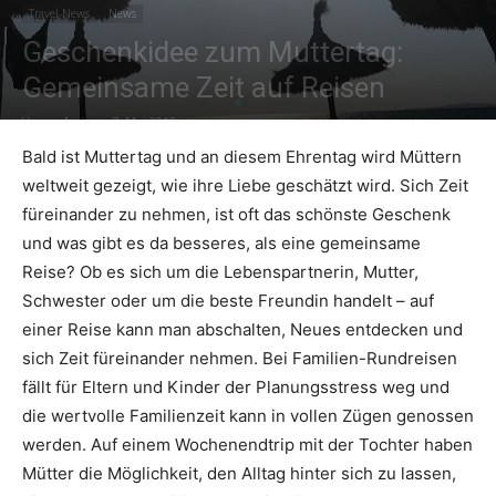
Travel-News
News
Geschenkidee zum Muttertag:
Reiseempfehlungen.
Gemeinsame Zeit auf Reisen
Von
admin
-
7. Mai 2018
Bald ist Muttertag und an diesem Ehrentag wird Müttern
weltweit gezeigt, wie ihre Liebe geschätzt wird. Sich Zeit
füreinander zu nehmen, ist oft das schönste Geschenk
und was gibt es da besseres, als eine gemeinsame
Reise? Ob es sich um die Lebenspartnerin, Mutter,
Schwester oder um die beste Freundin handelt – auf
einer Reise kann man abschalten, Neues entdecken und
sich Zeit füreinander nehmen. Bei Familien-Rundreisen
fällt für Eltern und Kinder der Planungsstress weg und
die wertvolle Familienzeit kann in vollen Zügen genossen
werden. Auf einem Wochenendtrip mit der Tochter haben
Mütter die Möglichkeit, den Alltag hinter sich zu lassen,