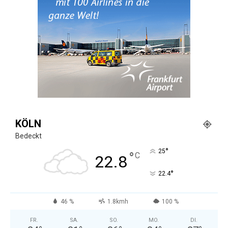
KÖLN
Bedeckt
°
25
°
C
22.8
°
22.4
46 %
1.8kmh
100 %
FR.
SA.
SO.
MO.
DI.