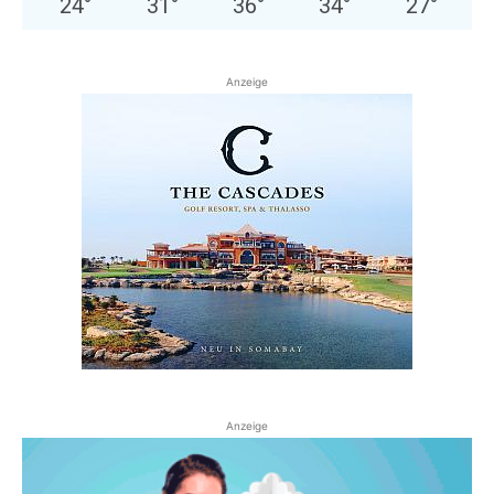
24
°
31
°
36
°
34
°
27
°
Anzeige
Anzeige