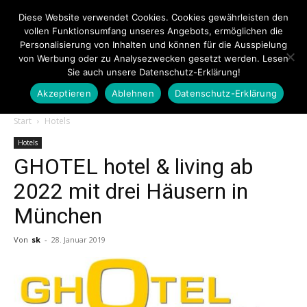
Diese Website verwendet Cookies. Cookies gewährleisten den
vollen Funktionsumfang unseres Angebots, ermöglichen die
Personalisierung von Inhalten und können für die Ausspielung
von Werbung oder zu Analysezwecken gesetzt werden. Lesen
Sie auch unsere Datenschutz-Erklärung!
Akzeptieren
Ablehnen
Datenschutz-Erklärung
Touristiknews.de
Start
Hotels
Hotels
GHOTEL hotel & living ab
|
2022 mit drei Häusern in
München
Touristiknews
Von
sk
-
28. Januar 2019
und