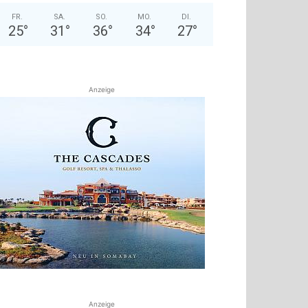
FR.
SA.
SO.
MO.
DI.
25
°
31
°
36
°
34
°
27
°
Anzeige
Anzeige