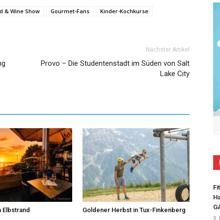
d & Wine Show
Gourmet-Fans
Kinder-Kochkurse
Nächster Artikel
ng
Provo – Die Studentenstadt im Süden von Salt
Lake City
Fi
Ha
G
 Elbstrand
Goldener Herbst in Tux-Finkenberg
3.