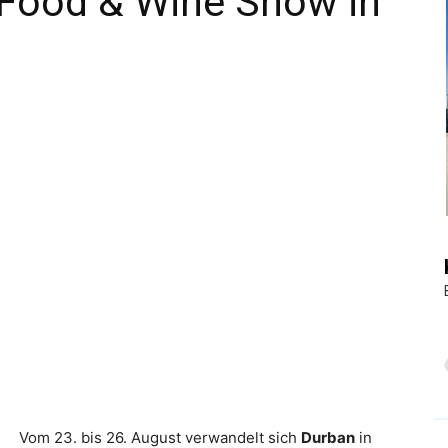
 Food & Wine Show in
|
Touristiknews
und
Reiseempfehlungen.
Vom 23. bis 26. August verwandelt sich
Durban
in