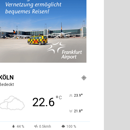
KÖLN
Bedeckt
°
23.9
°
C
22.6
°
21.8
44 %
0.5kmh
100 %