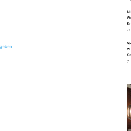
Ni
We
Kr
21
Vi
ugeben
zu
Se
7.