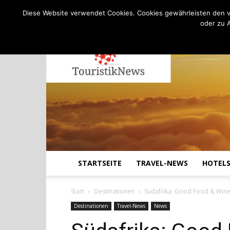
C
22.6
Freitag, August 7, 2026
Köln
Diese Website verwendet Cookies. Cookies gewährleisten den v
oder zu 
STARTSEITE
TRAVEL-NEWS
HOTEL
Start
Destinationen
Südafrika: Good Food & Win
Destinationen
Travel-News
News