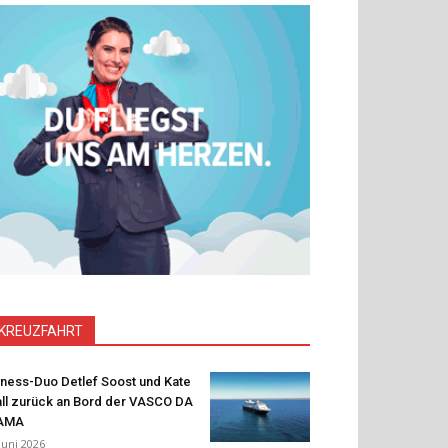
KREUZFAHRT
tness-Duo Detlef Soost und Kate
ll zurück an Bord der VASCO DA
AMA
 Juni 2026