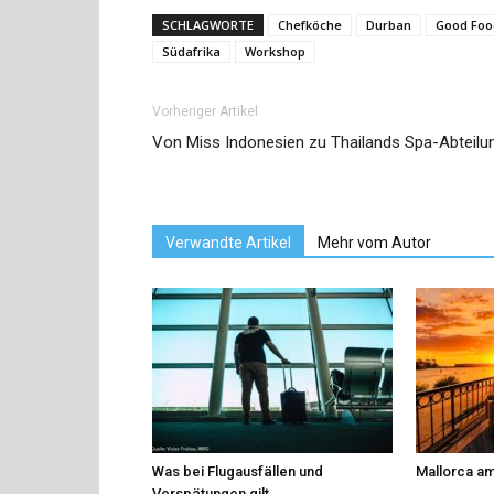
SCHLAGWORTE
Chefköche
Durban
Good Foo
Südafrika
Workshop
Vorheriger Artikel
Von Miss Indonesien zu Thailands Spa-Abteilu
Verwandte Artikel
Mehr vom Autor
Was bei Flugausfällen und
Mallorca am
Verspätungen gilt