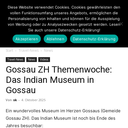
Diese Website verwendet Cookies. Cookies gewährleisten den
vollen Funktionsumfang unseres Angebots, ermöglichen die
Personalisierung von Inhalten und können für die Ausspielung
von Werbung oder zu Analysezwecken gesetzt werden. Lesen
Sie auch unsere Datenschutz-Erklärung!
Akzeptieren
Ablehnen
Datenschutz-Erklärung
Touristiknews.de
Start
Travel-News
News
Travel-News
News
Videos
Gossau ZH Themenwoche:
|
Das Indian Museum in
Gossau
Touristiknews
Von
sk
-
4. Oktober 2025
Ein wundervolles Museum im Herzen Gossaus (Gemeide
Gossau ZH). Das Indian Museum ist noch bis Ende des
und
Jahres besuchbar: