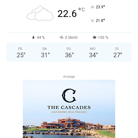
°
23.9
°
C
22.6
°
21.8
44 %
0.5kmh
100 %
FR.
SA.
SO.
MO.
DI.
25
°
31
°
36
°
34
°
27
°
Anzeige