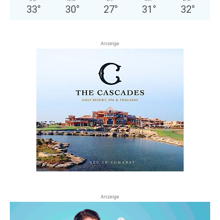
33
°
30
°
27
°
31
°
32
°
Anzeige
Anzeige