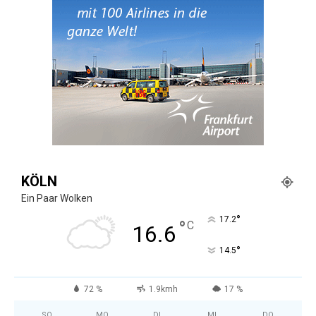
KÖLN
Ein Paar Wolken
°
17.2
°
C
16.6
°
14.5
72 %
1.9kmh
17 %
SO.
MO.
DI.
MI.
DO.