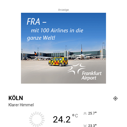
Anzeige
KÖLN
Klarer Himmel
°
25.7
°
C
24.2
°
23.3