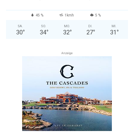
45 %
1kmh
5 %
SA.
SO.
MO.
DI.
MI.
30
°
34
°
32
°
27
°
31
°
Anzeige