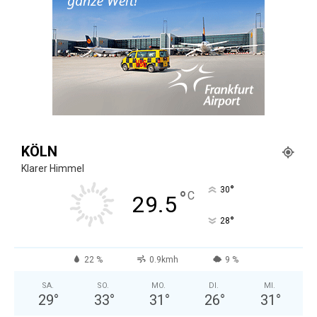
KÖLN
Klarer Himmel
°
30
°
C
29.5
°
28
22 %
0.9kmh
9 %
SA.
SO.
MO.
DI.
MI.
29
°
33
°
31
°
26
°
31
°