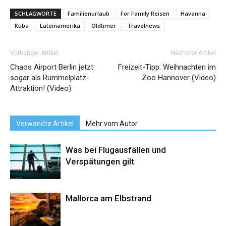
SCHLAGWORTE
Familienurlaub
For Family Reisen
Havanna
Kuba
Lateinamerika
Oldtimer
Travelnews
Vorheriger Artikel
Nächster Artikel
Chaos Airport Berlin jetzt
Freizeit-Tipp: Weihnachten im
sogar als Rummelplatz-
Zoo Hannover (Video)
Attraktion! (Video)
Verwandte Artikel
Mehr vom Autor
Was bei Flugausfällen und
Verspätungen gilt
Mallorca am Elbstrand