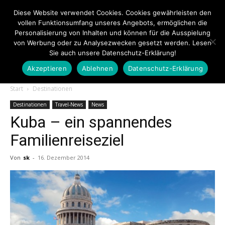
Diese Website verwendet Cookies. Cookies gewährleisten den
vollen Funktionsumfang unseres Angebots, ermöglichen die
Personalisierung von Inhalten und können für die Ausspielung
von Werbung oder zu Analysezwecken gesetzt werden. Lesen
Sie auch unsere Datenschutz-Erklärung!
Akzeptieren
Ablehnen
Datenschutz-Erklärung
Touristiknews.de
Start
Destinationen
Destinationen
Travel-News
News
Kuba – ein spannendes
|
Familienreiseziel
Von
sk
-
16. Dezember 2014
Touristiknews
und