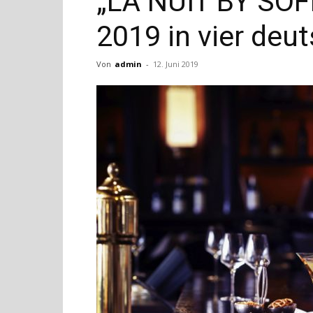
„LA NUIT BY SOFI
2019 in vier deu
Von
admin
-
12. Juni 2019