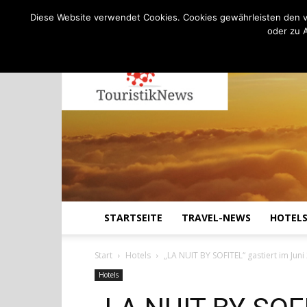
C
19.5
Donnerstag, August 6, 2026
Köln
Diese Website verwendet Cookies. Cookies gewährleisten den v
oder zu 
STARTSEITE
TRAVEL-NEWS
HOTEL
Start
Hotels
„LA NUIT BY SOFITEL“ gastiert im Juni
Hotels