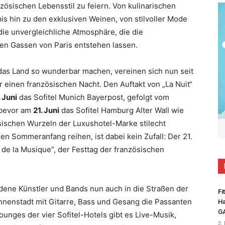
zösischen Lebensstil zu feiern. Von kulinarischen
s hin zu den exklusiven Weinen, von stilvoller Mode
die unvergleichliche Atmosphäre, die die
den Gassen von Paris entstehen lassen.
 das Land so wunderbar machen, vereinen sich nun seit
er einen französischen Nacht. Den Auftakt von „La Nuit“
. Juni
das Sofitel Munich Bayerpost, gefolgt vom
 bevor am
21. Juni
das Sofitel Hamburg Alter Wall wie
ösischen Wurzeln der Luxushotel-Marke stilecht
en Sommeranfang reihen, ist dabei kein Zufall: Der 21.
te de la Musique“, der Festtag der französischen
ene Künstler und Bands nun auch in die Straßen der
Fi
Innenstadt mit Gitarre, Bass und Gesang die Passanten
Ha
G
unges der vier Sofitel-Hotels gibt es Live-Musik,
3.