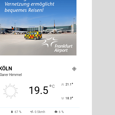
KÖLN
Klarer Himmel
°
21.1
°
C
19.5
°
18.3
67 %
0.5kmh
6 %