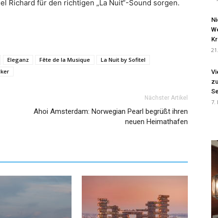
 Richard für den richtigen „La Nuit“-Sound sorgen.
Ni
We
Kr
21
Eleganz
Fête de la Musique
La Nuit by Sofitel
ker
Vi
zu
Se
Nächster Artikel
7.
Ahoi Amsterdam: Norwegian Pearl begrüßt ihren
neuen Heimathafen