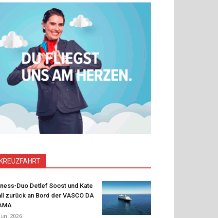
KREUZFAHRT
tness-Duo Detlef Soost und Kate
ll zurück an Bord der VASCO DA
AMA
 Juni 2026