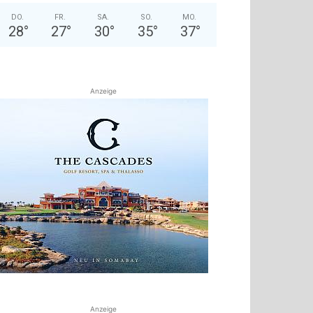
DO.
FR.
SA.
SO.
MO.
28
°
27
°
30
°
35
°
37
°
Anzeige
Anzeige