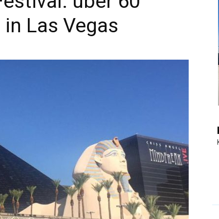
Festival: über 60
 in Las Vegas
|
Touristiknews
und
Reiseempfehlungen.