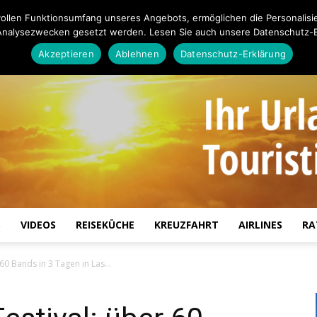
ollen Funktionsumfang unseres Angebots, ermöglichen die Personalisi
Analysezwecken gesetzt werden. Lesen Sie auch unsere Datenschutz-E
Akzeptieren
Ablehnen
Datenschutz-Erklärung
S
VIDEOS
REISEKÜCHE
KREUZFAHRT
AIRLINES
RA
Touristiknews.de
r 60 Bands in 3 Tagen in Las...