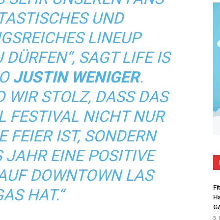
NTASTISCHES UND
SREICHES LINEUP
DÜRFEN“, SAGT LIFE IS
O
JUSTIN WENIGER
.
WIR STOLZ, DASS DAS L
 FESTIVAL NICHT NUR E
FEIER IST, SONDERN A
AHR EINE POSITIVE E
UF DOWNTOWN LAS V
Fi
S HAT.“
Ha
G
3.