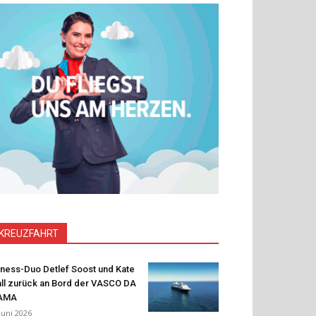
KREUZFAHRT
tness-Duo Detlef Soost und Kate
ll zurück an Bord der VASCO DA
AMA
 Juni 2026