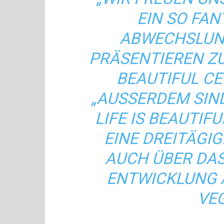
EIN SO FA
ABWECHSLUNG
PRÄSENTIEREN ZU 
BEAUTIFUL CE
„AUSSERDEM SIND 
IFE IS BEAUTIFUL
INE DREITÄGIGE 
UCH ÜBER DAS J
NTWICKLUNG A
EGA