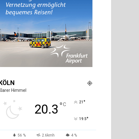
KÖLN
Klarer Himmel
°
21
°
C
20.3
°
19.5
56 %
2.6kmh
4 %