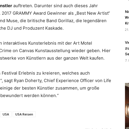
nstler
auftreten. Darunter sind auch dieses Jahr
Ni
B. 2017 GRAMMY Award Gewinner als „Best New Artist“
We
d Muse, die britische Band Gorillaz, die legendären
Kr
sche DJ und Produzent Kaskade.
21
n interaktives Kunsterlebnis mit der Art Motel
Vi
zu
e Crime on Canvas Kunstausstellung wieder geben. Hier
Se
stwerke von Künstlern aus der ganzen Welt kaufen.
7.
 Festival Erlebnis zu kreieren, welches auch
, sagt Ryan Doherty, Chief Experience Officer von Life
ir einige der besten Künstler zusammen, um große
e bewundert werden können.“
USA
USA Reisen