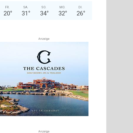
FR.
SA.
SO.
MO.
DI.
20
°
31
°
34
°
32
°
26
°
Anzeige
Anzeige