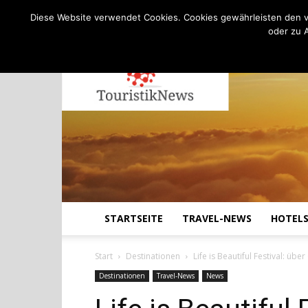
C
20.3
Freitag, August 7, 2026
Köln
Diese Website verwendet Cookies. Cookies gewährleisten den v
oder zu 
STARTSEITE
TRAVEL-NEWS
HOTEL
Start
Destinationen
Life is Beautiful Festival: übe
Destinationen
Travel-News
News