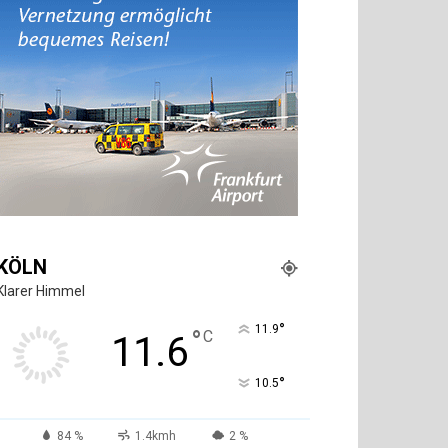
KÖLN
Klarer Himmel
°
11.9
°
C
11.6
°
10.5
84 %
1.4kmh
2 %