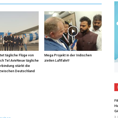
tet tägliche Flüge von
Mega Projekt in der Indischen
ach Tel AvivNeue tägliche
zivilen Luftfahrt!
bindung stärkt die
zwischen Deutschland
Fi
Ha
G
3.