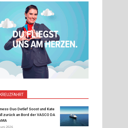
KREUZFAHRT
tness-Duo Detlef Soost und Kate
ll zurück an Bord der VASCO DA
AMA
 Juni 2026