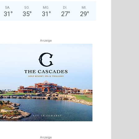
SA.
SO.
MO.
DI.
MI.
31
°
35
°
31
°
27
°
29
°
Anzeige
Anzeige