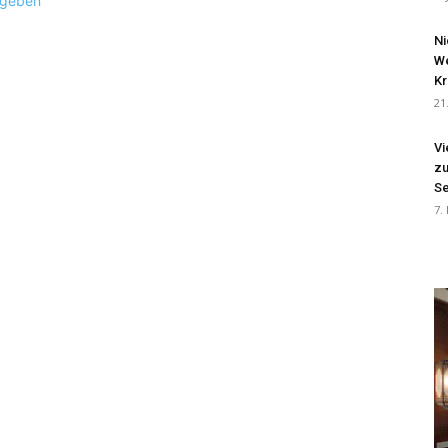
ugeben
Ni
We
Kr
21
Vi
zu
Se
7.