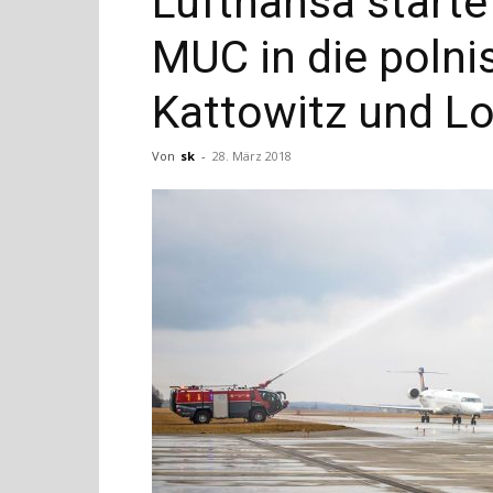
Lufthansa startet
MUC in die polni
Kattowitz und L
Von
sk
-
28. März 2018