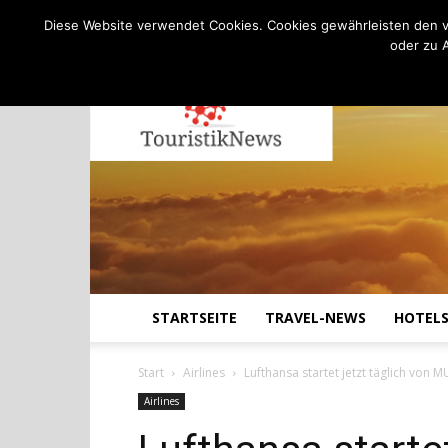
C
11.6
Samstag, August 8, 2026
Köln
Diese Website verwendet Cookies. Cookies gewährleisten den v
oder zu 
STARTSEITE
TRAVEL-NEWS
HOTEL
Start
Airlines
Lufthansa startet jetzt täglich von M
Airlines