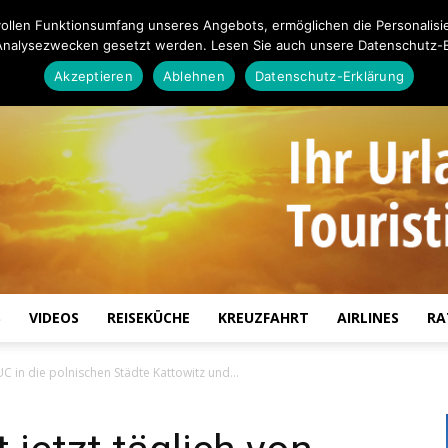
ollen Funktionsumfang unseres Angebots, ermöglichen die Personalisi
Analysezwecken gesetzt werden. Lesen Sie auch unsere Datenschutz-E
Akzeptieren
Ablehnen
Datenschutz-Erklärung
S
VIDEOS
REISEKÜCHE
KREUZFAHRT
AIRLINES
RA
Touristiknews.de
UC in die polnischen Städte Kattowitz und...