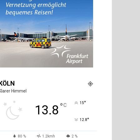
KÖLN
Klarer Himmel
°
15
°
C
13.8
°
12.8
80 %
1.2kmh
2 %