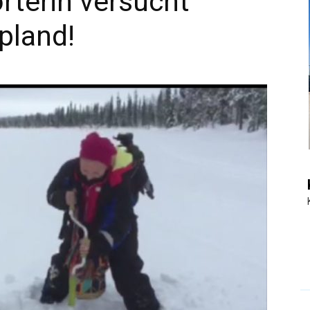
orterin versucht
pland!
|
Touristiknews
und
Reiseempfehlungen.