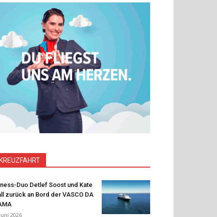
KREUZFAHRT
tness-Duo Detlef Soost und Kate
ll zurück an Bord der VASCO DA
AMA
 Juni 2026