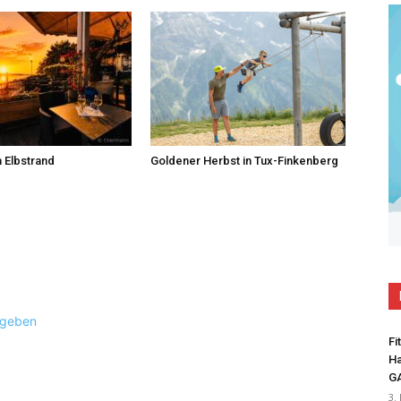
 Elbstrand
Goldener Herbst in Tux-Finkenberg
ugeben
Fi
Ha
G
3.