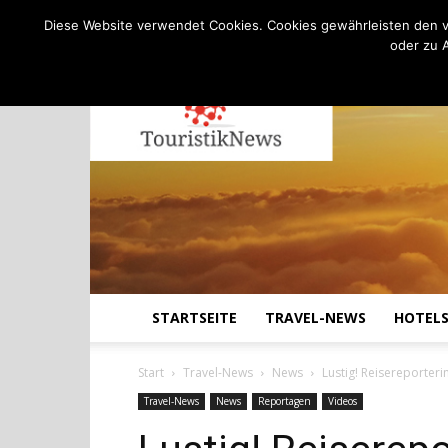
C
13.8
Samstag, August 8, 2026
Köln
Diese Website verwendet Cookies. Cookies gewährleisten den v
oder zu 
STARTSEITE
TRAVEL-NEWS
HOTEL
Start
Travel-News
News
Lustig! Reisereporteri
Travel-News
News
Reportagen
Videos