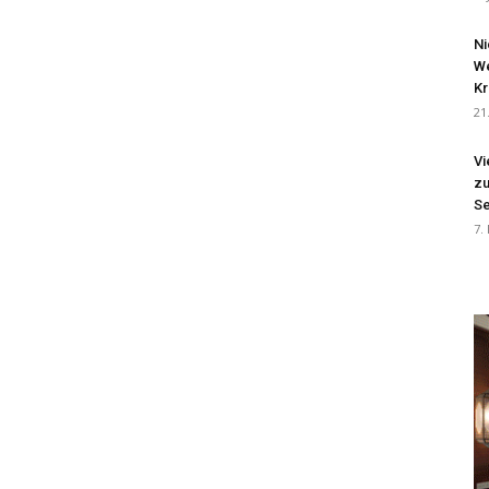
Ni
We
Kr
21
Vi
zu
Se
7.