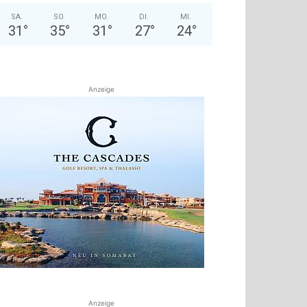
SA.
SO.
MO.
DI.
MI.
31
°
35
°
31
°
27
°
24
°
Anzeige
Anzeige