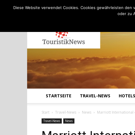
C
13.8
Freitag, August 7, 2026
Köln
Diese Website verwendet Cookies. Cookies gewährleisten den v
oder zu 
STARTSEITE
TRAVEL-NEWS
HOTEL
Start
Travel-News
News
Marriott International 
Travel-News
News