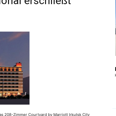
ional erschließt
|
Touristiknews
und
Reiseempfehlungen.
das 208-Zimmer Courtyard by Marriott Irkutsk City