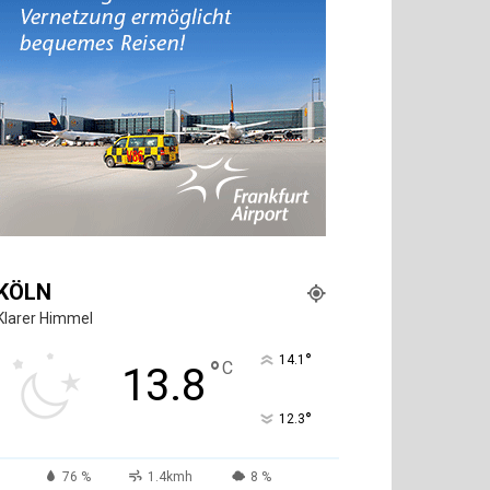
KÖLN
Klarer Himmel
°
14.1
°
C
13.8
°
12.3
76 %
1.4kmh
8 %