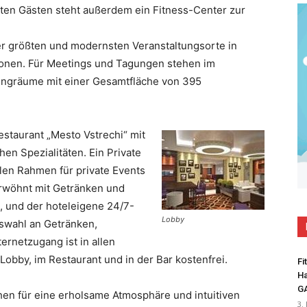
en Gästen steht außerdem ein Fitness-Center zur
er größten und modernsten Veranstaltungsorte in
rsonen. Für Meetings und Tagungen stehen im
tingräume mit einer Gesamtfläche von 395
estaurant „Mesto Vstrechi“ mit
en Spezialitäten. Ein Private
len Rahmen für private Events
erwöhnt mit Getränken und
, und der hoteleigene 24/7-
Lobby
uswahl an Getränken,
rnetzugang ist in allen
 Lobby, im Restaurant und in der Bar kostenfrei.
Fi
Ha
G
hen für eine erholsame Atmosphäre und intuitiven
3.