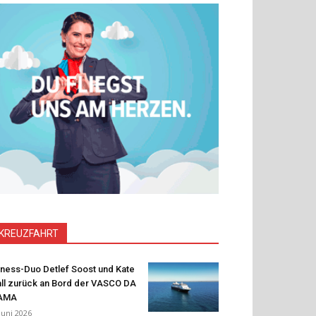
KREUZFAHRT
tness-Duo Detlef Soost und Kate
ll zurück an Bord der VASCO DA
AMA
 Juni 2026