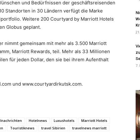
 Wünschen und Bedürfnissen der geschäftsreisenden
0 Standorten in 30 Ländern verfügt die Marke
Ni
portfolio. Weitere 200 Courtyard by Marriott Hotels
We
Kr
en Globus geplant.
21
ter nimmt gemeinsam mit mehr als 3.500 Marriott
Vi
m, Marriott Rewards, teil. Mehr als 33 Millionen
zu
Se
en für jeden Dollar, den sie bei ihrem Aufenthalt
7.
d.com und www.courtyardirkutsk.com.
lnachrichten
Hotelnews
Luxushotels
Marriott Hotels
en
Touristiknews
travel Sibirien
travelnews marriott