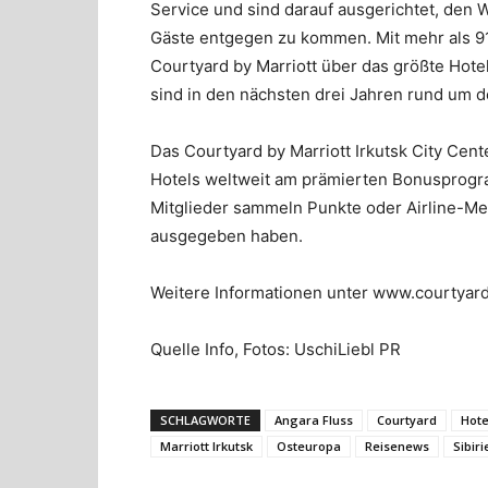
Service und sind darauf ausgerichtet, den
Gäste entgegen zu kommen. Mit mehr als 91
Courtyard by Marriott über das größte Hotel
sind in den nächsten drei Jahren rund um d
Das Courtyard by Marriott Irkutsk City Cen
Hotels weltweit am prämierten Bonusprogram
Mitglieder sammeln Punkte oder Airline-Meil
ausgegeben haben.
Weitere Informationen unter www.courtyar
Quelle Info, Fotos: UschiLiebl PR
SCHLAGWORTE
Angara Fluss
Courtyard
Hote
Marriott Irkutsk
Osteuropa
Reisenews
Sibiri