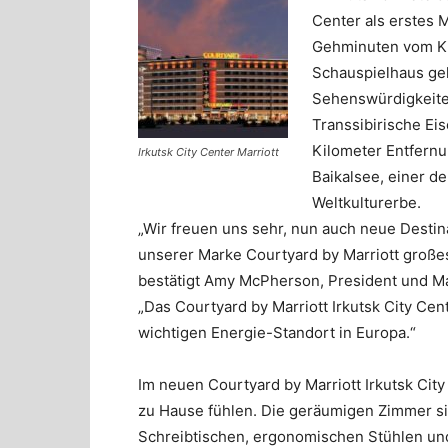
Center als erstes M
Gehminuten vom Ki
Schauspielhaus gel
Sehenswürdigkeite
Transsibirische Eis
Kilometer Entfernu
Irkutsk City Center Marriott
Baikalsee, einer 
Weltkulturerbe.
„Wir freuen uns sehr, nun auch neue Destin
unserer Marke Courtyard by Marriott großes
bestätigt Amy McPherson, President und Mana
„Das Courtyard by Marriott Irkutsk City Cent
wichtigen Energie-Standort in Europa.“
Im neuen Courtyard by Marriott Irkutsk Cit
zu Hause fühlen. Die geräumigen Zimmer sin
Schreibtischen, ergonomischen Stühlen und