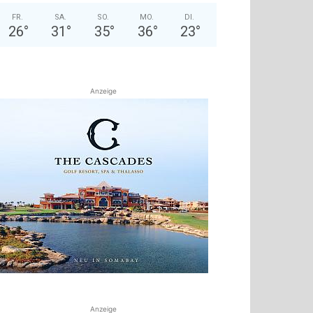
FR.
SA.
SO.
MO.
DI.
26
°
31
°
35
°
36
°
23
°
Anzeige
Anzeige