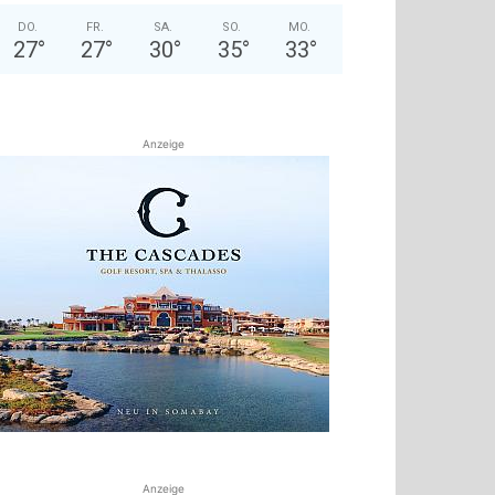
DO.
FR.
SA.
SO.
MO.
27
°
27
°
30
°
35
°
33
°
Anzeige
Anzeige