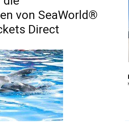
 die
ten von SeaWorld®
|
ckets Direct
Touristiknews
und
Reiseempfehlungen.