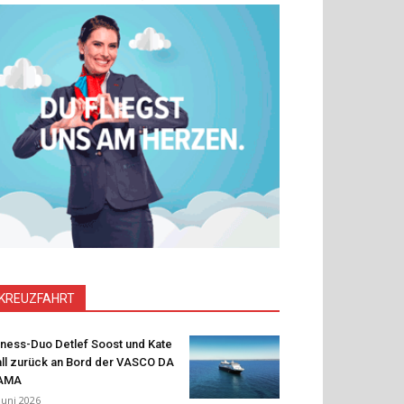
KREUZFAHRT
tness-Duo Detlef Soost und Kate
ll zurück an Bord der VASCO DA
AMA
 Juni 2026