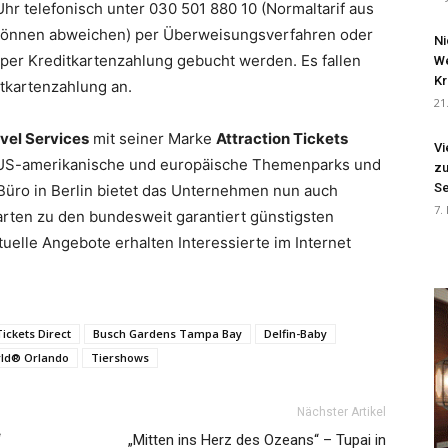
hr telefonisch unter 030 501 880 10 (Normaltarif aus
 können abweichen) per Überweisungsverfahren oder
Ni
per Kreditkartenzahlung gebucht werden. Es fallen
We
Kr
tkartenzahlung an.
21
vel Services
mit seiner Marke
Attraction Tickets
Vi
 US-amerikanische und europäische Themenparks und
zu
Se
 Büro in Berlin bietet das Unternehmen nun auch
7.
arten zu den bundesweit garantiert günstigsten
uelle Angebote erhalten Interessierte im Internet
Tickets Direct
Busch Gardens Tampa Bay
Delfin-Baby
ld® Orlando
Tiershows
Nächster Artikel
“
„Mitten ins Herz des Ozeans“ – Tupai in