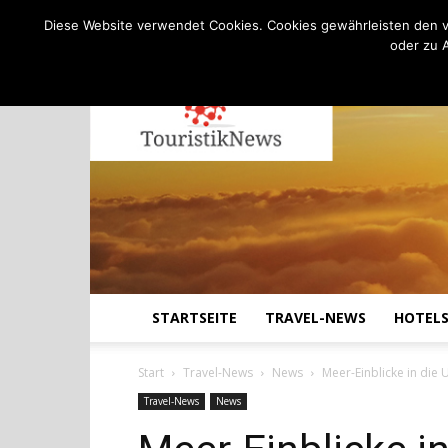
C
18.9
Donnerstag, August 6, 2026
Köln
Diese Website verwendet Cookies. Cookies gewährleisten den v
oder zu 
STARTSEITE
TRAVEL-NEWS
HOTEL
Start
Travel-News
News
Meer-Einblicke in die
Travel-News
News