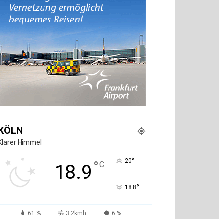
KÖLN
Klarer Himmel
°
20
°
C
18.9
°
18.8
61 %
3.2kmh
6 %