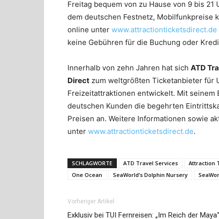
Freitag bequem von zu Hause von 9 bis 21 U
dem deutschen Festnetz, Mobilfunkpreise
online unter
www.attractionticketsdirect.de
keine Gebühren für die Buchung oder Kredi
Innerhalb von zehn Jahren hat sich
ATD Tra
Direct
zum weltgrößten Ticketanbieter für
Freizeitattraktionen entwickelt. Mit seinem
deutschen Kunden die begehrten Eintrittsk
Preisen an. Weitere Informationen sowie akt
unter
www.attractionticketsdirect.de
.
SCHLAGWORTE
ATD Travel Services
Attraction 
One Ocean
SeaWorld’s Dolphin Nursery
SeaWor
Vorheriger Artikel
Exklusiv bei TUI Fernreisen: „Im Reich der Maya