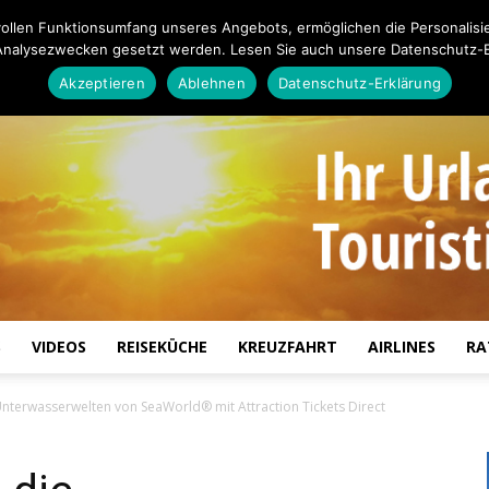
ollen Funktionsumfang unseres Angebots, ermöglichen die Personalisi
Analysezwecken gesetzt werden. Lesen Sie auch unsere Datenschutz-E
Akzeptieren
Ablehnen
Datenschutz-Erklärung
S
VIDEOS
REISEKÜCHE
KREUZFAHRT
AIRLINES
RA
Touristiknews.de
 Unterwasserwelten von SeaWorld® mit Attraction Tickets Direct