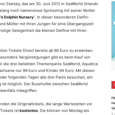
on Starkey, das am 30. Juni 2012 in SeaWorld Orlando
islang noch namenslose Sprössling mit seiner Mutter
’s Dolphin Nursery
“. In dieser besonderen Delfin-
und Mütter mit ihren Jungen für eine Übergangszeit
nstige Gelegenheit die kleinen Delfine mit ihren
ction Tickets Direct bereits ab 66 Euro zu erwerben.
 Besondere Vergünstigungen gibt es beim Kauf von
ür die drei beliebten Themenparks SeaWorld, Aquatica
chsene nur 99 Euro und Kinder 94 Euro. Mit diesen
nder folgenden Tagen alle drei Parks besuchen, ein
 ist möglich. Der Busshuttle zwischen SeaWorld
enfalls inbegriffen.
Fi
Ha
unden die Originaltickets, die lange Wartezeiten vor
G
ickets ist
kostenlos
. Sie können von Montag bis
3.