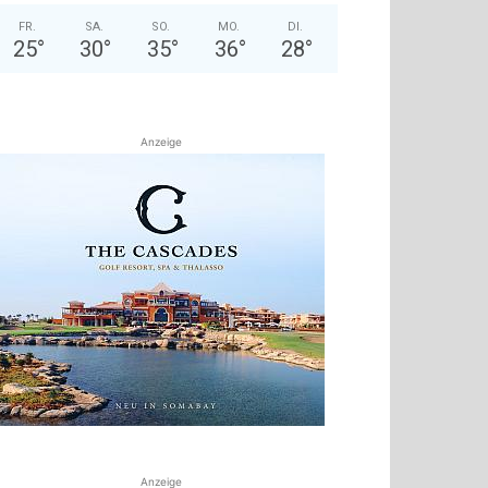
FR.
SA.
SO.
MO.
DI.
25
°
30
°
35
°
36
°
28
°
Anzeige
Anzeige