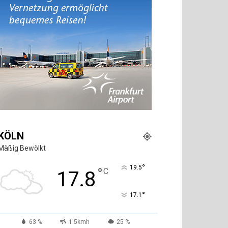
KÖLN
Mäßig Bewölkt
°
19.5
°
C
17.8
°
17.1
63 %
1.5kmh
25 %