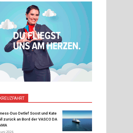
KREUZFAHRT
tness-Duo Detlef Soost und Kate
ll zurück an Bord der VASCO DA
AMA
 Juni 2026