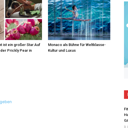
t ist ein großer Star:Auf
Monaco als Bühne für Weltklasse-
der Prickly Pear in
Kultur und Luxus
ugeben
Fi
Ha
G
3.