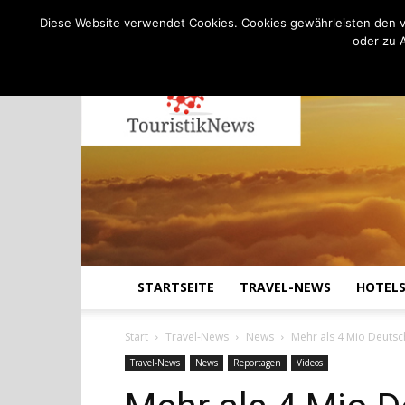
C
17.8
Freitag, August 7, 2026
Köln
Diese Website verwendet Cookies. Cookies gewährleisten den v
oder zu 
STARTSEITE
TRAVEL-NEWS
HOTEL
Start
Travel-News
News
Mehr als 4 Mio Deutsc
Travel-News
News
Reportagen
Videos