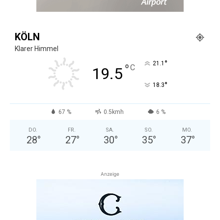
KÖLN
Klarer Himmel
°
21.1
°
C
19.5
°
18.3
67 %
0.5kmh
6 %
DO.
FR.
SA.
SO.
MO.
28
°
27
°
30
°
35
°
37
°
Anzeige