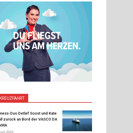
KREUZFAHRT
tness-Duo Detlef Soost und Kate
ll zurück an Bord der VASCO DA
AMA
 Juni 2026