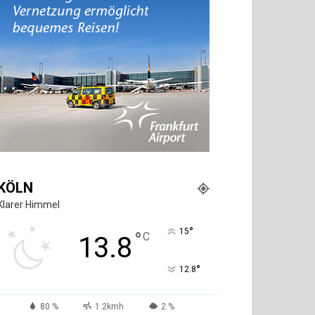
KÖLN
Klarer Himmel
°
15
°
C
13.8
°
12.8
80 %
1.2kmh
2 %