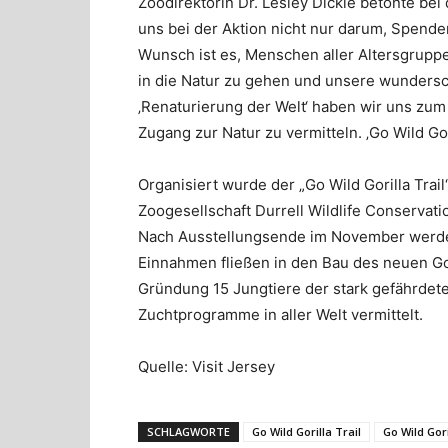
Zoodirektorin Dr. Lesley Dickie betonte bei
uns bei der Aktion nicht nur darum, Spen
Wunsch ist es, Menschen aller Altersgrupp
in die Natur zu gehen und unsere wundersc
‚Renaturierung der Welt‘ haben wir uns zum
Zugang zur Natur zu vermitteln. ‚Go Wild Gor
Organisiert wurde der „Go Wild Gorilla Tra
Zoogesellschaft Durrell Wildlife Conservati
Nach Ausstellungsende im November werden 
Einnahmen fließen in den Bau des neuen Go
Gründung 15 Jungtiere der stark gefährdet
Zuchtprogramme in aller Welt vermittelt.
Quelle: Visit Jersey
SCHLAGWORTE
Go Wild Gorilla Trail
Go Wild Gori