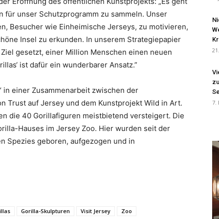
 der Eröffnung des öffentlichen Kunstprojekts: „Es geht
den für unser Schutzprogramm zu sammeln. Unser
Ni
en, Besucher wie Einheimische Jerseys, zu motivieren,
We
höne Insel zu erkunden. In unserem Strategiepapier
Kr
21
 Ziel gesetzt, einer Million Menschen einen neuen
illas‘ ist dafür ein wunderbarer Ansatz.”
Vi
zu
il“ in einer Zusammenarbeit zwischen der
Se
on Trust auf Jersey und dem Kunstprojekt Wild in Art.
7.
die 40 Gorillafiguren meistbietend versteigert. Die
rilla-Hauses im Jersey Zoo. Hier wurden seit der
en Spezies geboren, aufgezogen und in
llas
Gorilla-Skulpturen
Visit Jersey
Zoo