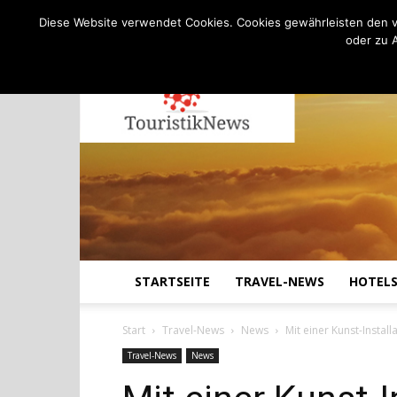
C
13.8
Samstag, August 8, 2026
Köln
Diese Website verwendet Cookies. Cookies gewährleisten den v
oder zu 
STARTSEITE
TRAVEL-NEWS
HOTEL
Start
Travel-News
News
Mit einer Kunst-Instal
Travel-News
News