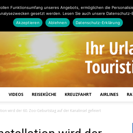
ollen Funktionsumfang unseres Angebots, ermöglichen die Personalisi
Analysezwecken gesetzt werden. Lesen Sie auch unsere Datenschutz-E
Akzeptieren
Ablehnen
Datenschutz-Erklärung
S
VIDEOS
REISEKÜCHE
KREUZFAHRT
AIRLINES
RA
Touristiknews.de
lation wird der 60. Zoo-Geburtstag auf der Kanalinsel gefeiert