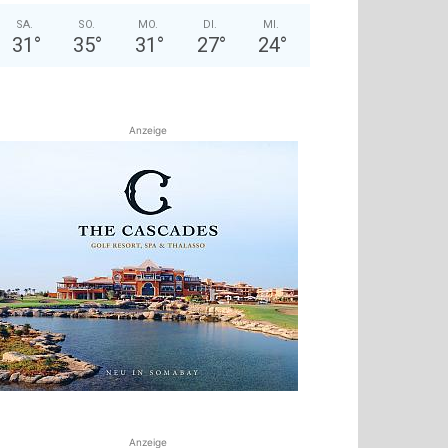
SA.
SO.
MO.
DI.
MI.
31
°
35
°
31
°
27
°
24
°
Anzeige
Anzeige