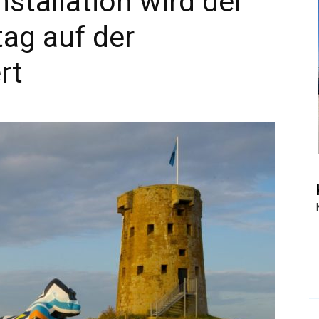
nstallation wird der
ag auf der
|
rt
Touristiknews
und
Reiseempfehlungen.