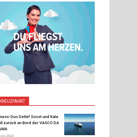
KREUZFAHRT
tness-Duo Detlef Soost und Kate
ll zurück an Bord der VASCO DA
AMA
 Juni 2026