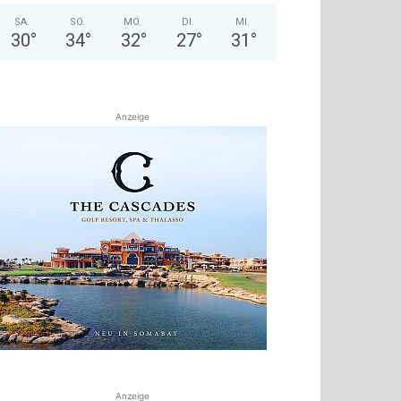
SA.
SO.
MO.
DI.
MI.
30
°
34
°
32
°
27
°
31
°
Anzeige
Anzeige