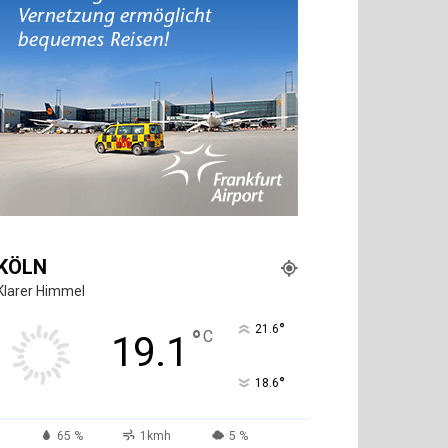
KÖLN
Klarer Himmel
°
21.6
°
C
19.1
°
18.6
65 %
1kmh
5 %