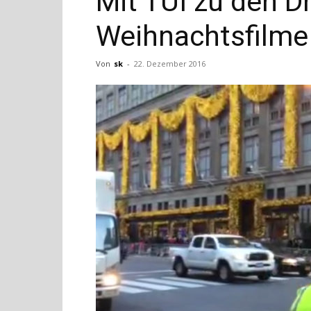
Mit TUI zu den D
Weihnachtsfilme
Von
sk
-
22. Dezember 2016