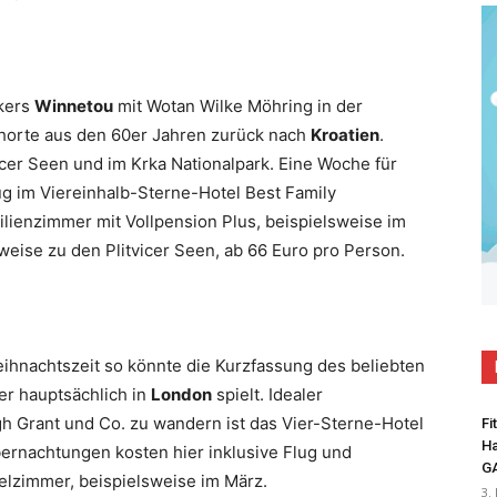
ikers
Winnetou
mit Wotan Wilke Möhring in der
ehorte aus den 60er Jahren zurück nach
Kroatien
.
cer Seen und im Krka Nationalpark. Eine Woche für
lug im Viereinhalb-Sterne-Hotel Best Family
ilienzimmer mit Vollpension Plus, beispielsweise im
weise zu den Plitvicer Seen, ab 66 Euro pro Person.
ihnachtszeit so könnte die Kurzfassung des beliebten
er hauptsächlich in
London
spielt. Idealer
 Grant und Co. zu wandern ist das Vier-Sterne-Hotel
Fi
Ha
bernachtungen kosten hier inklusive Flug und
G
lzimmer, beispielsweise im März.
3.