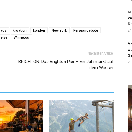
Ni
We
Kr
Haus
Kroation
London
New York
Reiseangebote
21
reise
Winnetou
Vi
zu
Nächster Artikel
Se
BRIGHTON: Das Brighton Pier – Ein Jahrmarkt auf
7.
dem Wasser