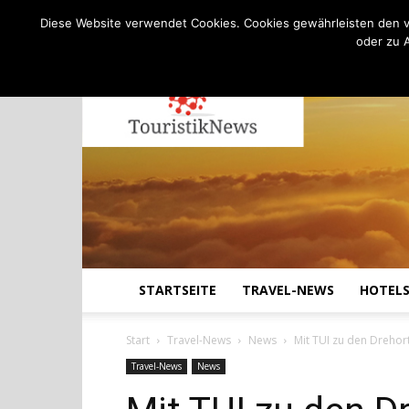
C
19.1
Samstag, August 8, 2026
Köln
Diese Website verwendet Cookies. Cookies gewährleisten den v
oder zu 
STARTSEITE
TRAVEL-NEWS
HOTEL
Start
Travel-News
News
Mit TUI zu den Drehor
Travel-News
News