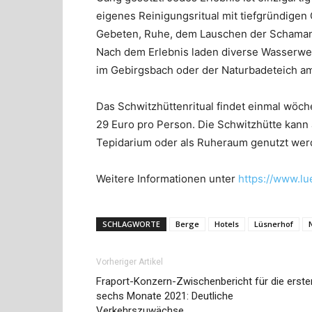
eigenes Reinigungsritual mit tiefgründig
Gebeten, Ruhe, dem Lauschen der Schaman
Nach dem Erlebnis laden diverse Wasserwe
im Gebirgsbach oder der Naturbadeteich am
Das Schwitzhüttenritual findet einmal wöc
29 Euro pro Person. Die Schwitzhütte kann 
Tepidarium oder als Ruheraum genutzt wer
Weitere Informationen unter
https://www.lue
SCHLAGWORTE
Berge
Hotels
Lüsnerhof
Vorheriger Artikel
Fraport-Konzern-Zwischenbericht für die erste
sechs Monate 2021: Deutliche
Verkehrszuwächse