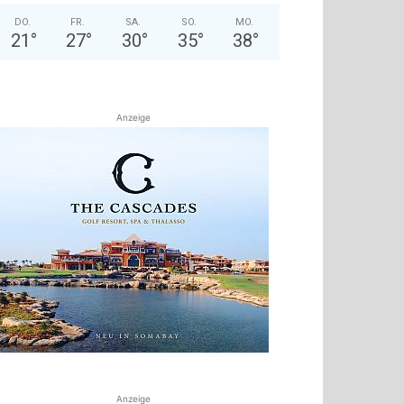
DO.
FR.
SA.
SO.
MO.
21
°
27
°
30
°
35
°
38
°
Anzeige
Anzeige