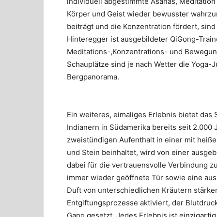
individuell abgestimmte Asanas, Meditati
Körper und Geist wieder bewusster wahrzun
beiträgt und die Konzentration fördert, si
Hinteregger ist ausgebildeter QiGong-Train
Meditations-,Konzentrations- und Bewegun
Schauplätze sind je nach Wetter die Yoga-
Bergpanorama.
Ein weiteres, eimaliges Erlebnis bietet das
Indianern in Südamerika bereits seit 2.000 J
zweistündigen Aufenthalt in einer mit hei
und Stein beinhaltet, wird von einer ausgeb
dabei für die vertrauensvolle Verbindung z
immer wieder geöffnete Tür sowie eine aus
Duft von unterschiedlichen Kräutern stärke
Entgiftungsprozesse aktiviert, der Blutdru
Gang gesetzt. Jedes Erlebnis ist einzigarti