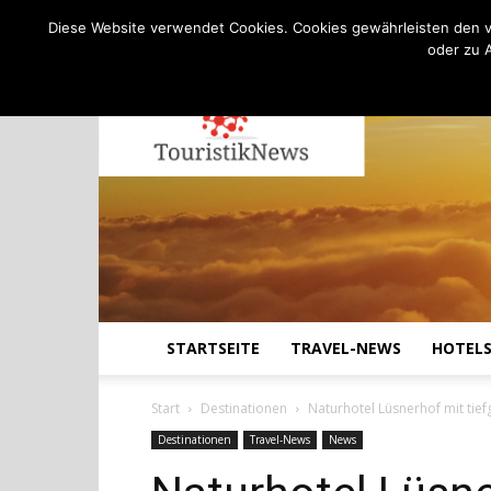
C
20.7
Donnerstag, August 6, 2026
Köln
Diese Website verwendet Cookies. Cookies gewährleisten den v
oder zu 
STARTSEITE
TRAVEL-NEWS
HOTEL
Start
Destinationen
Naturhotel Lüsnerhof mit tie
Destinationen
Travel-News
News