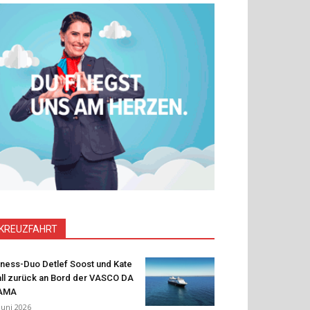
KREUZFAHRT
tness-Duo Detlef Soost und Kate
ll zurück an Bord der VASCO DA
AMA
 Juni 2026