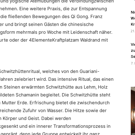
on und yogische Atemübungen die Verbindungzwischen
ehmen. Eine weitere Praxis, die zur Entspannung
Ni
nd die fließenden Bewegungen des Qi Gong. Franz
We
er und bringt seinen Gästen die chinesische
Kr
21
gsform mehrmals pro Woche mit Leidenschaft näher.
Jurte oder der 4ElementeKraftplatzam Waldrand mit
Vi
zu
Se
7.
 Schwitzhüttenritual, welches von den Guariani-
ahren zelebriert wird. Das intensive Ritual, das einen
ßen Steinen erwärmten Schwitzhütte aus Lehm, Holz
ildeten Schamanin begleitet. Die Schwitzhütte steht
u Mutter Erde. Erfrischung bietet die zwischendurch
reichende Zufuhr von Wasser. Die Hitze sowie der
n Körper und Geist. Dabei werden
ckgesenkt und ein innerer Transformationsprozess in
g geprägt, denn jede Gruppe entwickelt ihr ganz