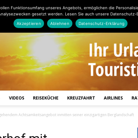
ollen Funktionsumfang unseres Angebots, ermöglichen die Personalisi
Analysezwecken gesetzt werden. Lesen Sie auch unsere Datenschutz-E
Akzeptieren
Ablehnen
Datenschutz-Erklärung
S
VIDEOS
REISEKÜCHE
KREUZFAHRT
AIRLINES
RA
Touristiknews.de
fgehendem Achtsamkeitsangebot inmitten seiner einzigartigen Berglandschaft