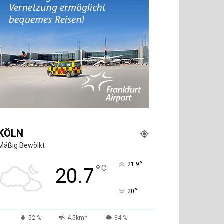
KÖLN
Mäßig Bewölkt
°
21.9
°
C
20.7
°
20
52 %
4.5kmh
34 %