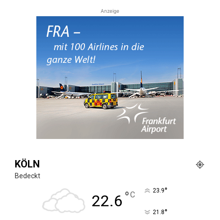
Anzeige
KÖLN
Bedeckt
°
23.9
°
C
22.6
°
21.8