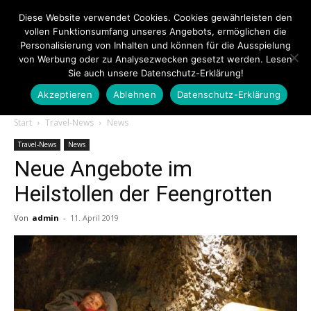
Diese Website verwendet Cookies. Cookies gewährleisten den
vollen Funktionsumfang unseres Angebots, ermöglichen die
Personalisierung von Inhalten und können für die Ausspielung
von Werbung oder zu Analysezwecken gesetzt werden. Lesen
Sie auch unsere Datenschutz-Erklärung!
Akzeptieren
Ablehnen
Datenschutz-Erklärung
Touristiknews.de
Start
Travel-News
News
Travel-News
News
Neue Angebote im
|
Heilstollen der Feengrotten
Von
admin
-
11. April 2019
Touristiknews
und