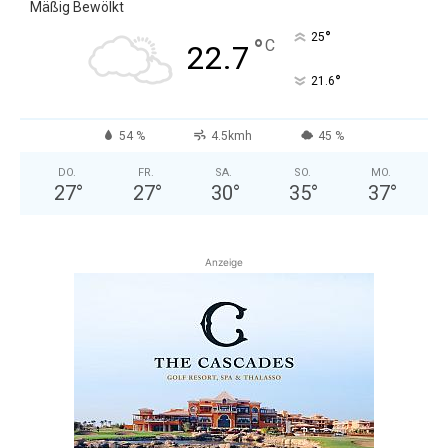
Mäßig Bewölkt
°
25
°
C
22.7
°
21.6
54 %
4.5kmh
45 %
DO.
FR.
SA.
SO.
MO.
27
°
27
°
30
°
35
°
37
°
Anzeige