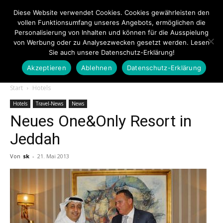
Diese Website verwendet Cookies. Cookies gewährleisten den
vollen Funktionsumfang unseres Angebots, ermöglichen die
Personalisierung von Inhalten und können für die Ausspielung
von Werbung oder zu Analysezwecken gesetzt werden. Lesen
Sie auch unsere Datenschutz-Erklärung!
Akzeptieren
Ablehnen
Datenschutz-Erklärung
Touristiknews.de
Start
Hotels
Hotels
Travel-News
News
Neues One&Only Resort in
|
Jeddah
Von
sk
-
21. Mai 2013
Touristiknews
und