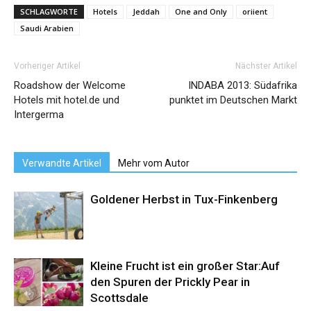
SCHLAGWORTE
Hotels
Jeddah
One and Only
oriient
Saudi Arabien
Vorheriger Artikel
Nächster Artikel
Roadshow der Welcome
INDABA 2013: Südafrika
Hotels mit hotel.de und
punktet im Deutschen Markt
Intergerma
Verwandte Artikel
Mehr vom Autor
Goldener Herbst in Tux-Finkenberg
Kleine Frucht ist ein großer Star:Auf
den Spuren der Prickly Pear in
Scottsdale