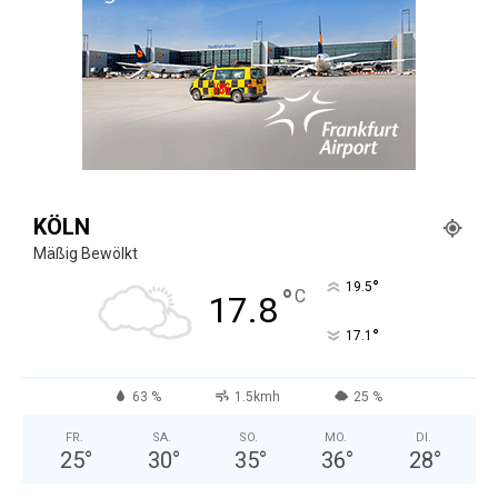
KÖLN
Mäßig Bewölkt
°
19.5
°
C
17.8
°
17.1
63 %
1.5kmh
25 %
FR.
SA.
SO.
MO.
DI.
25
°
30
°
35
°
36
°
28
°