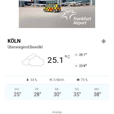
KÖLN
Überwiegend Bewölkt
°
26.1
°
C
25.1
°
23.8
34 %
0.9kmh
75 %
DO.
FR.
SA.
SO.
MO.
25
°
28
°
30
°
35
°
38
°
Anzeige