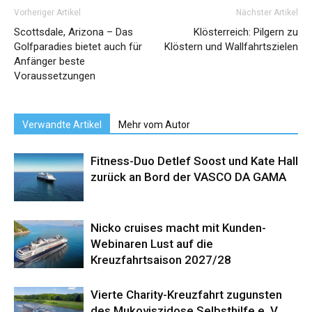
Vorheriger Artikel
Nächster Artikel
Scottsdale, Arizona – Das
Klösterreich: Pilgern zu
Golfparadies bietet auch für
Klöstern und Wallfahrtszielen
Anfänger beste
Voraussetzungen
Verwandte Artikel
Mehr vom Autor
Fitness-Duo Detlef Soost und Kate Hall
zurück an Bord der VASCO DA GAMA
Nicko cruises macht mit Kunden-
Webinaren Lust auf die
Kreuzfahrtsaison 2027/28
Vierte Charity-Kreuzfahrt zugunsten
des Mukoviszidose Selbsthilfe e. V.