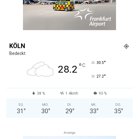
KÖLN
Bedeckt
°
30.5
°
C
28.2
°
27.2
38 %
1.4kmh
93 %
SO.
MO.
DI.
MI.
DO.
31
°
30
°
29
°
33
°
35
°
Anzeige