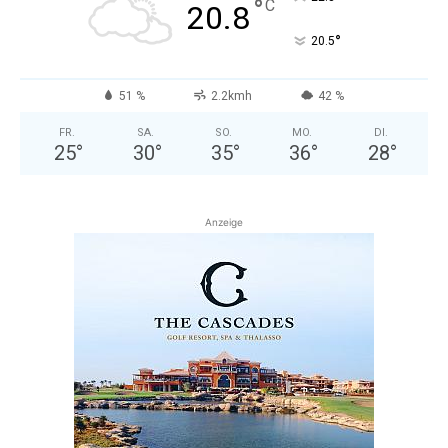
°
C
20.8
°
20.5
51 %
2.2kmh
42 %
FR.
SA.
SO.
MO.
DI.
25
°
30
°
35
°
36
°
28
°
Anzeige