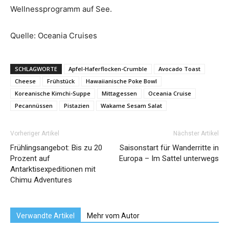
Wellnessprogramm auf See.
Quelle: Oceania Cruises
SCHLAGWORTE
Apfel-Haferflocken-Crumble
Avocado Toast
Cheese
Frühstück
Hawaiianische Poke Bowl
Koreanische Kimchi-Suppe
Mittagessen
Oceania Cruise
Pecannüssen
Pistazien
Wakame Sesam Salat
Vorheriger Artikel
Nächster Artikel
Frühlingsangebot: Bis zu 20
Saisonstart für Wanderritte in
Prozent auf
Europa – Im Sattel unterwegs
Antarktisexpeditionen mit
Chimu Adventures
Verwandte Artikel
Mehr vom Autor