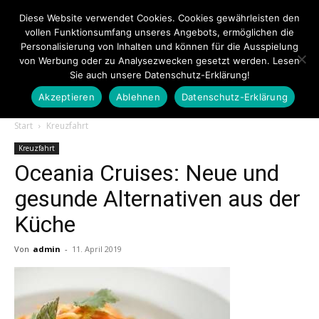
Diese Website verwendet Cookies. Cookies gewährleisten den
vollen Funktionsumfang unseres Angebots, ermöglichen die
Personalisierung von Inhalten und können für die Ausspielung
von Werbung oder zu Analysezwecken gesetzt werden. Lesen
Sie auch unsere Datenschutz-Erklärung!
Akzeptieren
Ablehnen
Datenschutz-Erklärung
Touristiknews.de
Start
Kreuzfahrt
Kreuzfahrt
Oceania Cruises: Neue und
|
gesunde Alternativen aus der
Küche
Touristiknews
Von
admin
-
11. April 2019
und