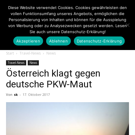
Diese Website verwendet Cookies. Cookies gewährleisten den
vollen Funktionsumfang unseres Angebots, ermöglichen die
Personalisierung von Inhalten und können für die Ausspielung
von Werbung oder zu Analysezwecken gesetzt werden. Lesen
Sie auch unsere Datenschutz-Erklärung!
Akzeptieren
Ablehnen
Datenschutz-Erklärung
Touristiknews.de
Start
Travel-News
News
Travel-News
News
Österreich klagt gegen
|
deutsche PKW-Maut
Von
sk
-
17. Oktober 2017
Touristiknews
und