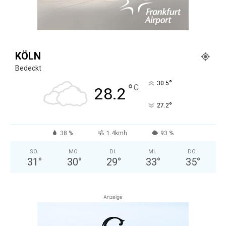
KÖLN
Bedeckt
°
30.5
°
C
28.2
°
27.2
38 %
1.4kmh
93 %
SO.
MO.
DI.
MI.
DO.
31
°
30
°
29
°
33
°
35
°
Anzeige