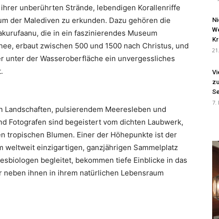
 ihrer unberührten Strände, lebendigen Korallenriffe
htum der Malediven zu erkunden. Dazu gehören die
Ni
We
kurufaanu, die in ein faszinierendes Museum
Kr
e, erbaut zwischen 500 und 1500 nach Christus, und
21
er unter der Wasseroberfläche ein unvergessliches
.
Vi
zu
Se
7.
en Landschaften, pulsierendem Meeresleben und
d Fotografen sind begeistert vom dichten Laubwerk,
 tropischen Blumen. Einer der Höhepunkte ist der
em weltweit einzigartigen, ganzjährigen Sammelplatz
sbiologen begleitet, bekommen tiefe Einblicke in das
r neben ihnen in ihrem natürlichen Lebensraum