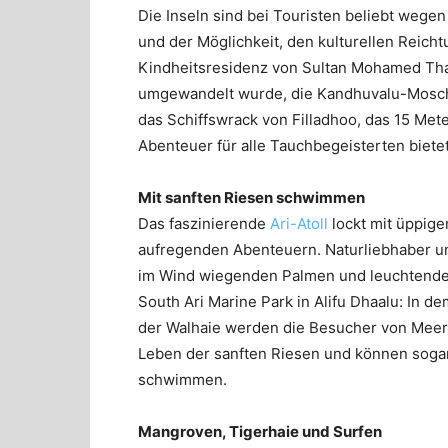
Die Inseln sind bei Touristen beliebt wegen
und der Möglichkeit, den kulturellen Reic
Kindheitsresidenz von Sultan Mohamed Tha
umgewandelt wurde, die Kandhuvalu-Mosche
das Schiffswrack von Filladhoo, das 15 Met
Abenteuer für alle Tauchbegeisterten bietet
Mit sanften Riesen schwimmen
Das faszinierende
Ari-Atoll
lockt mit üppig
aufregenden Abenteuern. Naturliebhaber un
im Wind wiegenden Palmen und leuchtenden
South Ari Marine Park in Alifu Dhaalu: In d
der Walhaie werden die Besucher von Meere
Leben der sanften Riesen und können soga
schwimmen.
Mangroven, Tigerhaie und Surfen