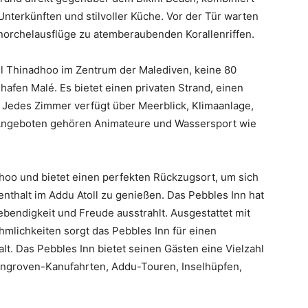
terkünften und stilvoller Küche. Vor der Tür warten
hnorchelausflüge zu atemberaubenden Korallenriffen.
ll Thinadhoo im Zentrum der Malediven, keine 80
hafen Malé. Es bietet einen privaten Strand, einen
 Jedes Zimmer verfügt über Meerblick, Klimaanlage,
n Angeboten gehören Animateure und Wassersport wie
hoo und bietet einen perfekten Rückzugsort, um sich
thalt im Addu Atoll zu genießen. Das Pebbles Inn hat
bendigkeit und Freude ausstrahlt. Ausgestattet mit
lichkeiten sorgt das Pebbles Inn für einen
t. Das Pebbles Inn bietet seinen Gästen eine Vielzahl
Mangroven-Kanufahrten, Addu-Touren, Inselhüpfen,