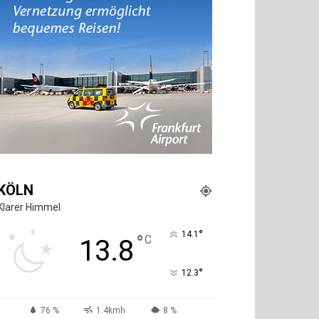
KÖLN
Klarer Himmel
°
14.1
°
C
13.8
°
12.3
76 %
1.4kmh
8 %