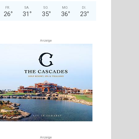
FR.
SA.
SO.
MO.
DI.
26
°
31
°
35
°
36
°
23
°
Anzeige
Anzeige