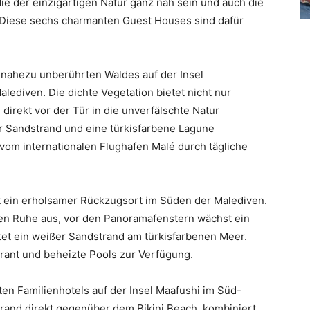
die der einzigartigen Natur ganz nah sein und auch die
. Diese sechs charmanten Guest Houses sind dafür
s nahezu unberührten Waldes auf der Insel
ediven. Die dichte Vegetation bietet nicht nur
direkt vor der Tür in die unverfälschte Natur
er Sandstrand und eine türkisfarbene Lagune
om internationalen Flughafen Malé durch tägliche
t ein erholsamer Rückzugsort im Süden der Malediven.
en Ruhe aus, vor den Panoramafenstern wächst ein
tet ein weißer Sandstrand am türkisfarbenen Meer.
ant und beheizte Pools zur Verfügung.
ten Familienhotels auf der Insel Maafushi im Süd-
Strand direkt gegenüber dem Bikini Beach, kombiniert