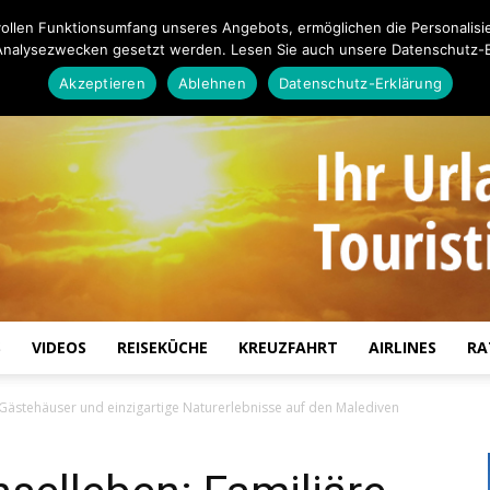
ollen Funktionsumfang unseres Angebots, ermöglichen die Personalisi
Analysezwecken gesetzt werden. Lesen Sie auch unsere Datenschutz-E
Akzeptieren
Ablehnen
Datenschutz-Erklärung
S
VIDEOS
REISEKÜCHE
KREUZFAHRT
AIRLINES
RA
Touristiknews.de
 Gästehäuser und einzigartige Naturerlebnisse auf den Malediven