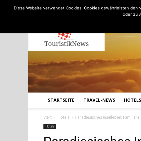
C
13.8
Freitag, August 7, 2026
Köln
Diese Website verwendet Cookies. Cookies gewährleisten den v
oder zu 
STARTSEITE
TRAVEL-NEWS
HOTEL
Start
Hotels
Paradiesisches Inselleben: Familiäre
Hotels