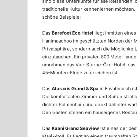
sind diese Unterkünfte für alle Reisenden, 
traditionelle Kultur kennenlernen möchten
schöne Beispiele:
Das
Barefoot Eco Hotel
liegt inmitten eine
Hanimaadhoo im geschützten Norden der Mal
Privatsphäre, sondern auch die Möglichkeit, 
einzutauchen. Ein privater, 800 Meter lang
umrahmen das Vier-Sterne-Öko-Hotel, das v
45-Minuten-Flüge zu erreichen ist.
Das
Ataraxis Grand & Spa
in Fuvahmulah is
Die komfortablen Zimmer und Suiten strahl
dichter Palmenhain und direkt dahinter war
Den Gästen stehen ein hauseigenes Restaur
Das
Kaani Grand Seaview
ist eines der bes
Malé-Atoll. Es liegt an einem traumhaften 