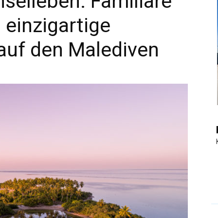
nselleben: Familiäre
einzigartige
|
auf den Malediven
Touristiknews
und
Reiseempfehlungen.