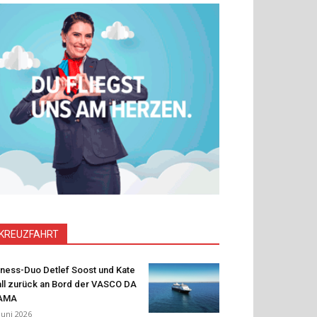
KREUZFAHRT
tness-Duo Detlef Soost und Kate
ll zurück an Bord der VASCO DA
AMA
 Juni 2026