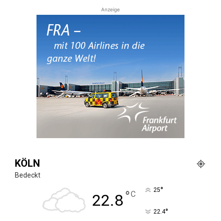
Anzeige
KÖLN
Bedeckt
°
25
°
C
22.8
°
22.4