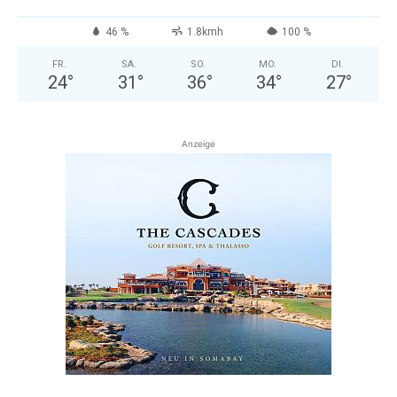
46 %
1.8kmh
100 %
FR.
SA.
SO.
MO.
DI.
24
°
31
°
36
°
34
°
27
°
Anzeige