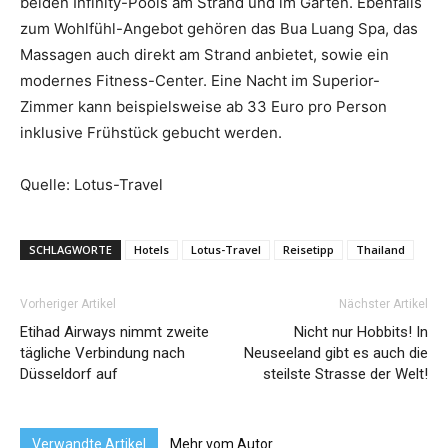
beiden Infinity-Pools am Strand und im Garten. Ebenfalls
zum Wohlfühl-Angebot gehören das Bua Luang Spa, das
Massagen auch direkt am Strand anbietet, sowie ein
modernes Fitness-Center. Eine Nacht im Superior-
Zimmer kann beispielsweise ab 33 Euro pro Person
inklusive Frühstück gebucht werden.
Quelle: Lotus-Travel
SCHLAGWORTE
Hotels
Lotus-Travel
Reisetipp
Thailand
Vorheriger Artikel
Nächster Artikel
Etihad Airways nimmt zweite
Nicht nur Hobbits! In
tägliche Verbindung nach
Neuseeland gibt es auch die
Düsseldorf auf
steilste Strasse der Welt!
Verwandte Artikel
Mehr vom Autor