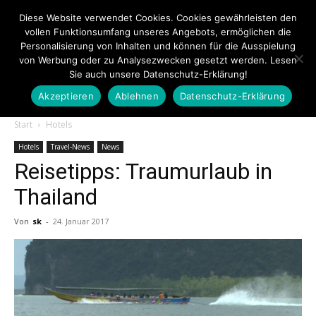
Diese Website verwendet Cookies. Cookies gewährleisten den
vollen Funktionsumfang unseres Angebots, ermöglichen die
Personalisierung von Inhalten und können für die Ausspielung
von Werbung oder zu Analysezwecken gesetzt werden. Lesen
Sie auch unsere Datenschutz-Erklärung!
Akzeptieren
Ablehnen
Datenschutz-Erklärung
Touristiknews.de
Start
Hotels
Hotels
Travel-News
News
Reisetipps: Traumurlaub in
|
Thailand
Von
sk
-
24. Januar 2017
Touristiknews
und