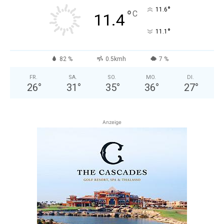
°
11.6
°
C
11.4
°
11.1
82 %
0.5kmh
7 %
FR.
SA.
SO.
MO.
DI.
26
°
31
°
35
°
36
°
27
°
Anzeige