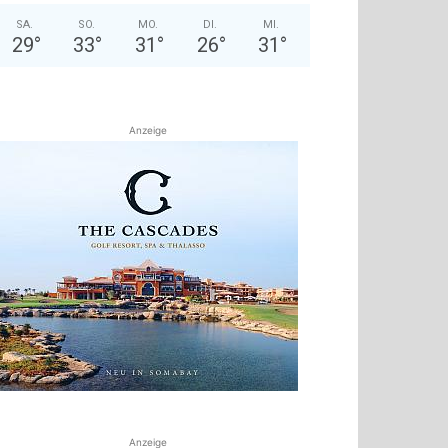
SA.
SO.
MO.
DI.
MI.
29
°
33
°
31
°
26
°
31
°
Anzeige
Anzeige