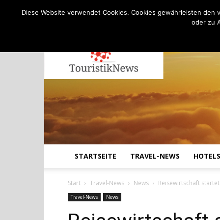
C
27.5
Samstag, August 8, 2026
Köln
Diese Website verwendet Cookies. Cookies gewährleisten den v
oder zu 
STARTSEITE
TRAVEL-NEWS
HOTEL
Start
Travel-News
News
Reisewirtschaft starte
Travel-News
News