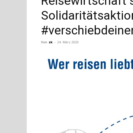
Reisewirtschaft 
Solidaritätsaktio
#verschiebdeine
Von
sk
-
24. März 2020