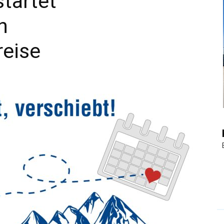
startet
n
|
reise
Touristiknews
und
Reiseempfehlungen.