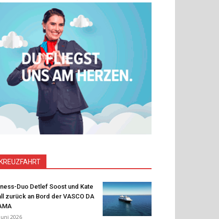
KREUZFAHRT
tness-Duo Detlef Soost und Kate
ll zurück an Bord der VASCO DA
AMA
 Juni 2026