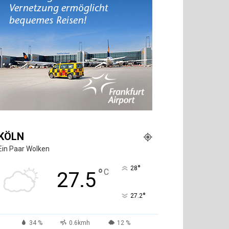
KÖLN
Ein Paar Wolken
°
28
°
C
27.5
°
27.2
34 %
0.6kmh
12 %