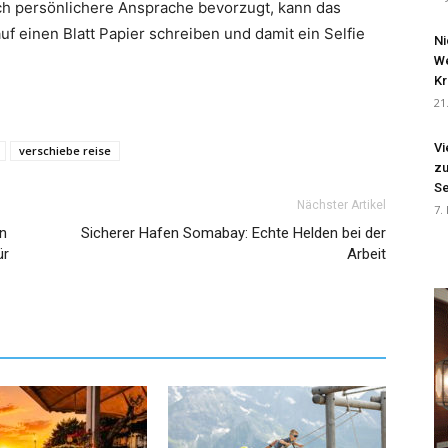
ch persönlichere Ansprache bevorzugt, kann das
 einen Blatt Papier schreiben und damit ein Selfie
Ni
We
Kr
21
Vi
verschiebe reise
zu
Se
Nächster Artikel
7.
en
Sicherer Hafen Somabay: Echte Helden bei der
ür
Arbeit