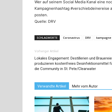
Wer auf seinem Social Media Kanal eine no
Kampagnenhashtag #verschiebdeinereise auf
posten.
Quelle: DRV
SCHLAGWORTE
Coronavirus
DRV
kampagne
Vorheriger Artikel
Lokales Engagement: Destillerien und Brauerei
produzieren kostenfreies Desinfektionsmittel f
die Community in St. Pete/Clearwater
Verwandte Artikel
Mehr vom Autor