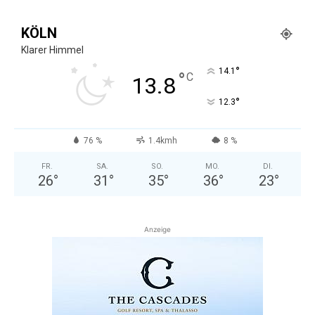
KÖLN
Klarer Himmel
°
14.1
°
C
13.8
°
12.3
76 %
1.4kmh
8 %
FR.
SA.
SO.
MO.
DI.
26
°
31
°
35
°
36
°
23
°
Anzeige