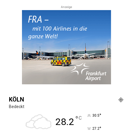
Anzeige
KÖLN
Bedeckt
°
30.5
°
C
28.2
°
27.2