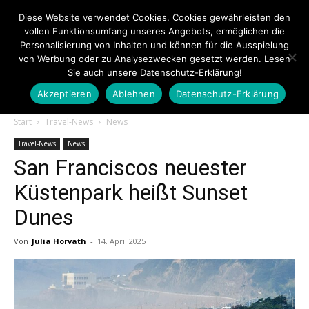
Diese Website verwendet Cookies. Cookies gewährleisten den
vollen Funktionsumfang unseres Angebots, ermöglichen die
Personalisierung von Inhalten und können für die Ausspielung
von Werbung oder zu Analysezwecken gesetzt werden. Lesen
Sie auch unsere Datenschutz-Erklärung!
Akzeptieren
Ablehnen
Datenschutz-Erklärung
Touristiknews.de
Start
Travel-News
News
Travel-News
News
San Franciscos neuester
|
Küstenpark heißt Sunset
Dunes
Touristiknews
Von
Julia Horvath
-
14. April 2025
und