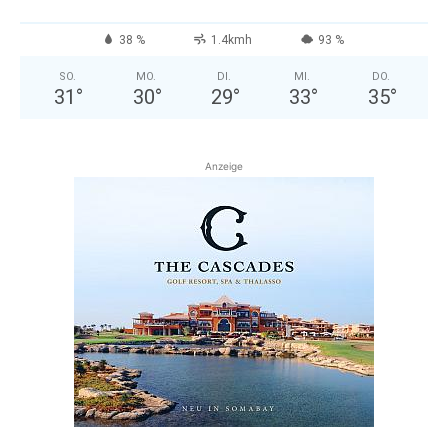
38 %
1.4kmh
93 %
SO.
MO.
DI.
MI.
DO.
31
°
30
°
29
°
33
°
35
°
Anzeige