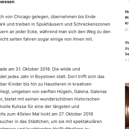
Unwesen
Ni
lich von Chicago gelegen, übernehmen bis Ende
We
Kr
park und treiben in Spukhäusern und Schreckenszonen
21
uern an jeder Ecke, während man sich den Weg zu den
cht selten fahren sogar einige von ihnen mit.
Vi
zu
Se
7.
ade am 31. Oktober 2018. Die wilde und
det jedes Jahr in Boystown statt. Dort trifft sich das
er Kinder bis hin zu Haustieren in kreativen
 liegt, umgeben von sanften Hügeln, Galena. Galenas
er, bietet mit seinen wunderschönen historischen
volle Kulisse für eine der längsten und
its zum 40sten Mal lockt am 27. Oktober 2018
ucher in das Städtchen, um sie mit spektakulären
nehmern und leuchtenden Heißluftballons zu