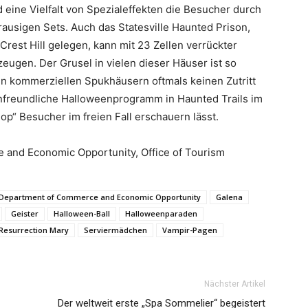
 eine Vielfalt von Spezialeffekten die Besucher durch
rausigen Sets. Auch das
Statesville Haunted Prison
,
rest Hill gelegen, kann mit 23 Zellen verrückter
eugen. Der Grusel in vielen dieser Häuser ist so
n kommerziellen Spukhäusern oftmals keinen Zutritt
ienfreundliche Halloweenprogramm in
Haunted Trails
im
op“ Besucher im freien Fall erschauern lässt.
e and Economic Opportunity, Office of Tourism
is Department of Commerce and Economic Opportunity
Galena
Geister
Halloween-Ball
Halloweenparaden
Resurrection Mary
Serviermädchen
Vampir-Pagen
Nächster Artikel
Der weltweit erste „Spa Sommelier“ begeistert