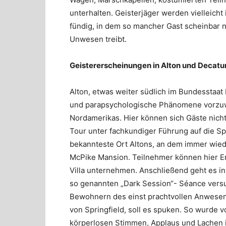
unterhalten. Geisterjäger werden vielleicht
fündig, in dem so mancher Gast scheinbar n
Unwesen treibt.
Geistererscheinungen in Alton und Decatu
Alton, etwas weiter südlich im Bundesstaat 
und parapsychologische Phänomene vorzuw
Nordamerikas. Hier können sich Gäste nich
Tour
unter fachkundiger Führung auf die S
bekannteste Ort Altons, an dem immer wiede
McPike Mansion. Teilnehmer können hier Er
Villa unternehmen. Anschließend geht es i
so genannten „Dark Session“- Séance versu
Bewohnern des einst prachtvollen Anwesens
von Springfield, soll es spuken. So wurde 
körperlosen Stimmen, Applaus und Lachen 