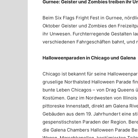
Gurnee: Geister und Zombies treiben ihr 
Beim Six Flags Fright Fest in Gurnee, nörd
Oktober Geister und Zombies den Freizeit
ihr Unwesen. Furchterregende Gestalten la
verschiedenen Fahrgeschäften bahnt, und ni
Halloweenparaden in Chicago und Galena
Chicago ist bekannt für seine Halloweenpar
gruselige
Northalsted Halloween Parade
fin
bunte Leben Chicagos – von Drag Queens üb
Kostümen. Ganz im Nordwesten von Illinois
pittoreske Innenstadt, direkt am Galena Riv
Gebäuden aus dem 19. Jahrhundert eine stil
gespenstischsten Paraden der Region. Bere
die
Galena Chambers Halloween Parade
Bes
Wagen, Marschkapellen, kostümierten Teil