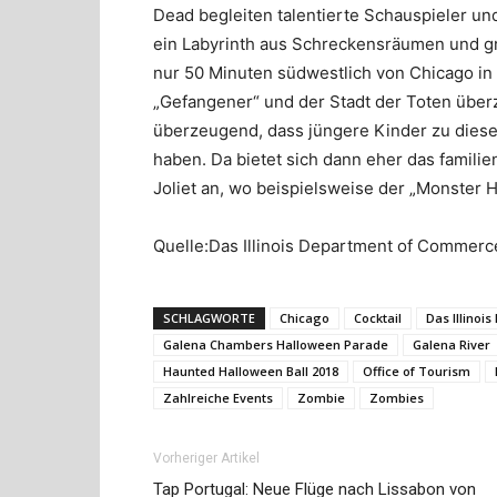
Dead
begleiten talentierte Schauspieler und
ein Labyrinth aus Schreckensräumen und g
nur 50 Minuten südwestlich von Chicago in C
„Gefangener“ und der Stadt der Toten überz
überzeugend, dass jüngere Kinder zu diese
haben. Da bietet sich dann eher das famil
Joliet an, wo beispielsweise der „Monster H
Quelle:Das Illinois Department of Commerc
SCHLAGWORTE
Chicago
Cocktail
Das Illino
Galena Chambers Halloween Parade
Galena River
Haunted Halloween Ball 2018
Office of Tourism
Zahlreiche Events
Zombie
Zombies
Vorheriger Artikel
Tap Portugal: Neue Flüge nach Lissabon von