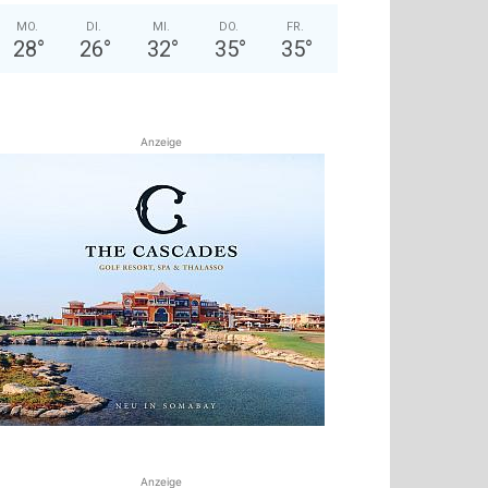
MO.
DI.
MI.
DO.
FR.
28
°
26
°
32
°
35
°
35
°
Anzeige
Anzeige