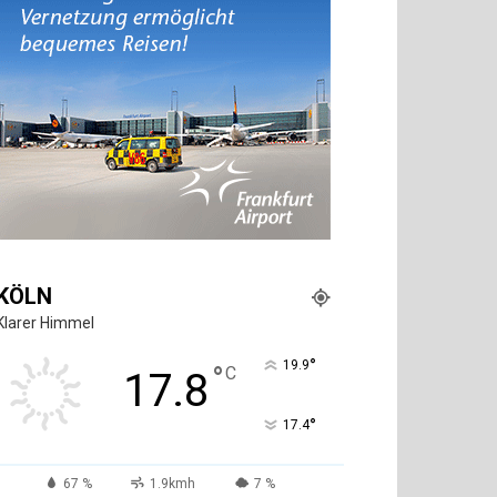
KÖLN
Klarer Himmel
°
19.9
°
C
17.8
°
17.4
67 %
1.9kmh
7 %