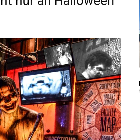
icht nur an Halloween
|
Touristiknews
und
Reiseempfehlungen.