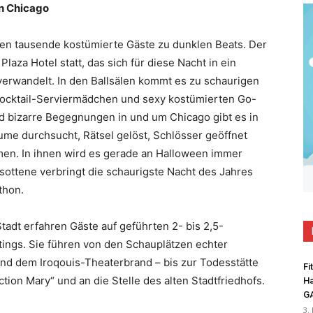
in Chicago
en tausende kostümierte Gäste zu dunklen Beats. Der
aza Hotel statt, das sich für diese Nacht in ein
verwandelt. In den Ballsälen kommt es zu schaurigen
ocktail-Serviermädchen
und sexy kostümierten Go-
 bizarre Begegnungen in und um Chicago gibt es in
e durchsucht, Rätsel gelöst, Schlösser geöffnet
en. In ihnen wird es gerade an Halloween immer
ottene verbringt die schaurigste Nacht des Jahres
thon.
adt erfahren Gäste auf geführten 2- bis 2,5-
ings. Sie führen von den Schauplätzen echter
und dem Iroqouis-Theaterbrand – bis zur Todesstätte
Fi
ion Mary“ und an die Stelle des alten Stadtfriedhofs.
Ha
G
3.