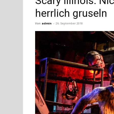
Scary Illinois: N
herrlich gruseln
Von
admin
-
26. September 2018