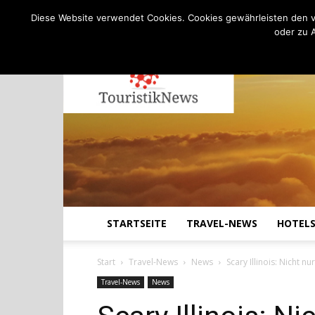
C
17.8
Montag, August 10, 2026
Köln
Diese Website verwendet Cookies. Cookies gewährleisten den v
oder zu 
STARTSEITE
TRAVEL-NEWS
HOTEL
Start
Travel-News
News
Scary Illinois: Nicht n
Travel-News
News