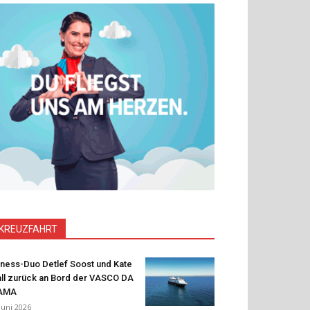
KREUZFAHRT
tness-Duo Detlef Soost und Kate
ll zurück an Bord der VASCO DA
AMA
 Juni 2026