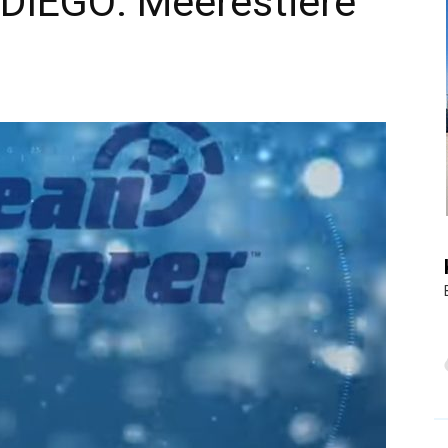
IEGO: Meerestiere
|
Touristiknews
und
Reiseempfehlungen.