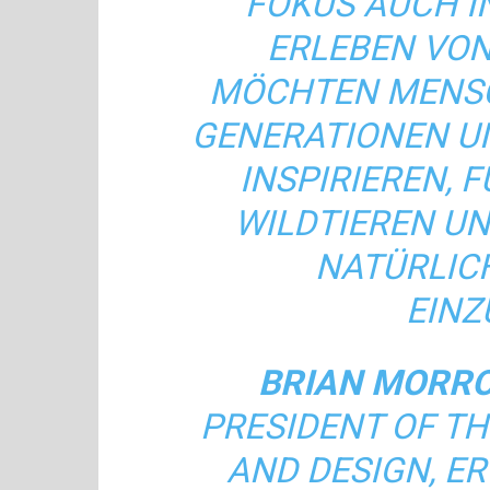
KUS AUCH IN 
LEBEN VON TI
CHTEN MENSCHE
NERATIONEN UNT
SPIRIEREN, FÜ
LDTIEREN UND 
TÜRLICHE
NZUT
BRIAN MORR
PRESIDENT OF T
AND DESIGN, ER