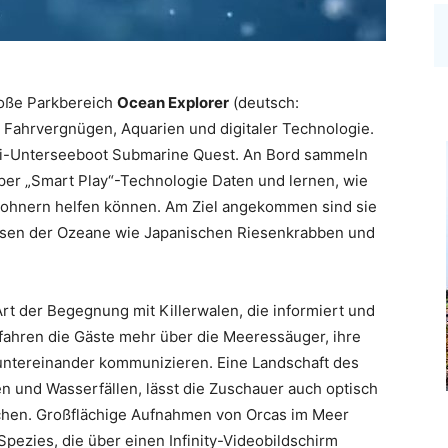
roße Parkbereich
Ocean Explorer
(deutsch:
n Fahrvergnügen,
Aquarien
und digitaler Technologie.
i-
Unterseeboot
Submarine Quest. An Bord sammeln
 per „Smart Play“-Technologie
Daten und lernen, wie
wohnern helfen
können.
Am Ziel angekommen sind sie
sen der Ozeane wie Japanischen Riesenkrabben und
rt der Begegnung mit Killerwalen, die informiert und
erfahren die Gäste mehr über die Meeressäuger, ihre
untereinander kommunizieren. Eine Landschaft des
n und Wasserfällen, lässt die Zuschauer auch optisch
auchen. Großflächige Aufnahmen von Orcas im Meer
pezies, die über einen Infinity-Videobildschirm