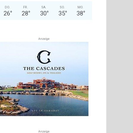
DO.
FR.
SA.
SO.
MO.
26
°
28
°
30
°
35
°
38
°
Anzeige
Anzeige