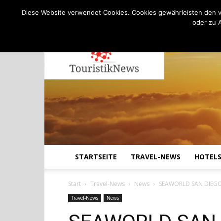
C
24.4
Donnerstag, August 6, 2026
Köln
Diese Website verwendet Cookies. Cookies gewährleisten den v
oder zu 
STARTSEITE
TRAVEL-NEWS
HOTEL
Start
Travel-News
News
SEAWORLD SAN DIEGO:
Travel-News
News