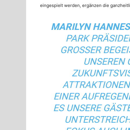
eingespielt werden, ergänzen die ganzheitl
MARILYN HANNES
PARK PRÄSIDEN
GROSSER BEGEIS
NSEREN G
UKUNFTSVISI
TTRAKTIONEN B
NER AUFREGENDE
UNSERE GÄSTE LI
TERSTREICHEN 