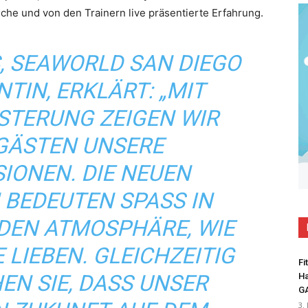
iche und von den Trainern live präsentierte Erfahrung.
, SEAWORLD SAN DIEGO
TIN, ERKLÄRT: „MIT
TERUNG ZEIGEN WIR U
ÄSTEN UNSERE Z
ONEN. DIE NEUEN A
EDEUTEN SPASS IN EI
N ATMOSPHÄRE, WIE ES
EBEN. GLEICHZEITIG UN
Fi
SIE, DASS UNSER FO
Ha
G
3.