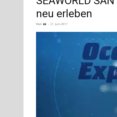
SEAWORLD SAN D
neu erleben
Von
sk
-
21. Juni 2017