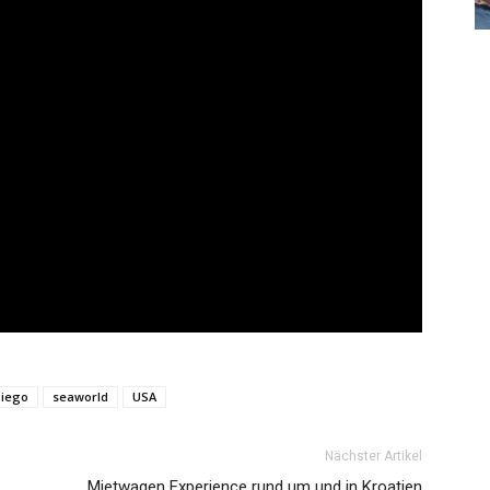
Diego
seaworld
USA
Nächster Artikel
Mietwagen Experience rund um und in Kroatien