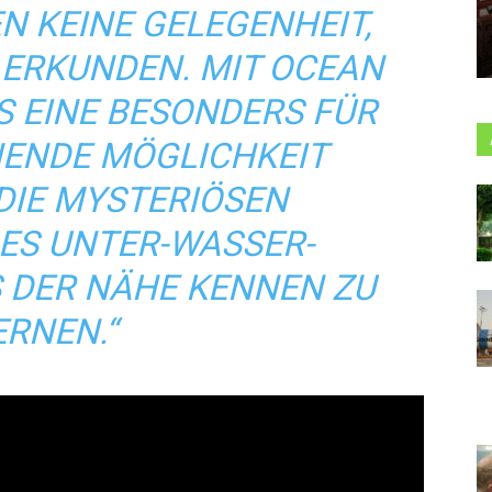
 KEINE GELEGENHEIT,
U ERKUNDEN. MIT OCEAN
S EINE BESONDERS FÜR
NENDE MÖGLICHKEIT
DIE MYSTERIÖSEN
ES UNTER-WASSER-
 DER NÄHE KENNEN ZU
ERNEN.“