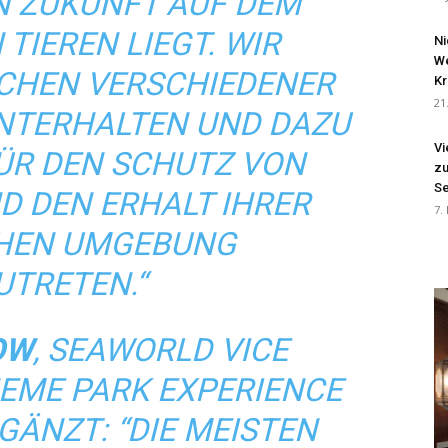
ZUKUNFT AUF DEM ER
EREN LIEGT. WIR MÖ
Ni
We
N VERSCHIEDENER GE
Kr
21
ERHALTEN UND DAZU IN
Vi
R DEN SCHUTZ VON WI
zu
Se
DEN ERHALT IHRER NA
7.
N UMGEBUNG EI
RETEN.“
OW
, SEAWORLD VICE
HEME PARK EXPERIENCE
GÄNZT: “DIE MEISTEN