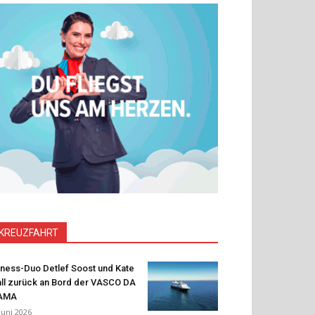
KREUZFAHRT
tness-Duo Detlef Soost und Kate
ll zurück an Bord der VASCO DA
AMA
 Juni 2026