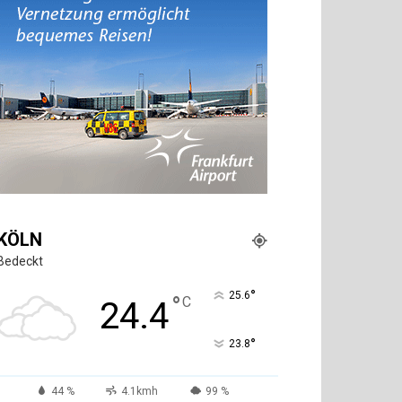
KÖLN
Bedeckt
°
25.6
°
C
24.4
°
23.8
44 %
4.1kmh
99 %