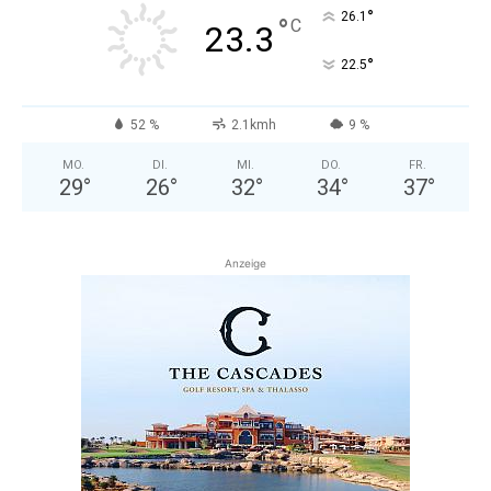
°
26.1
°
C
23.3
°
22.5
52 %
2.1kmh
9 %
MO.
DI.
MI.
DO.
FR.
29
°
26
°
32
°
34
°
37
°
Anzeige