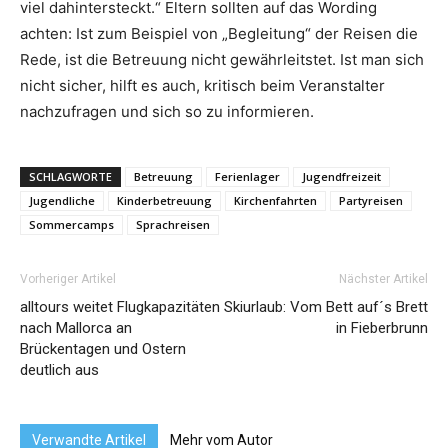
viel dahintersteckt.“ Eltern sollten auf das Wording
achten: Ist zum Beispiel von „Begleitung“ der Reisen die
Rede, ist die Betreuung nicht gewährleitstet. Ist man sich
nicht sicher, hilft es auch, kritisch beim Veranstalter
nachzufragen und sich so zu informieren.
SCHLAGWORTE
Betreuung
Ferienlager
Jugendfreizeit
Jugendliche
Kinderbetreuung
Kirchenfahrten
Partyreisen
Sommercamps
Sprachreisen
Vorheriger Artikel
Nächster Artikel
alltours weitet Flugkapazitäten
Skiurlaub: Vom Bett auf´s Brett
nach Mallorca an
in Fieberbrunn
Brückentagen und Ostern
deutlich aus
Verwandte Artikel
Mehr vom Autor